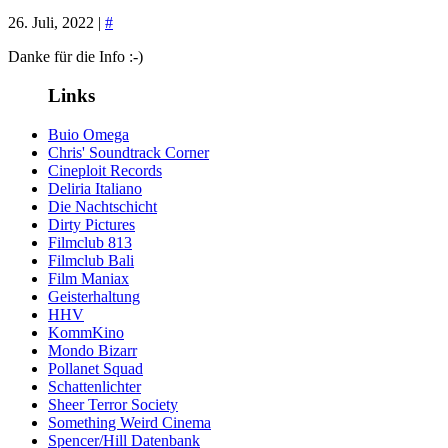
26. Juli, 2022 |
#
Danke für die Info :-)
Links
Buio Omega
Chris' Soundtrack Corner
Cineploit Records
Deliria Italiano
Die Nachtschicht
Dirty Pictures
Filmclub 813
Filmclub Bali
Film Maniax
Geisterhaltung
HHV
KommKino
Mondo Bizarr
Pollanet Squad
Schattenlichter
Sheer Terror Society
Something Weird Cinema
Spencer/Hill Datenbank