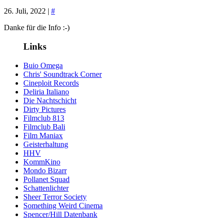
26. Juli, 2022 |
#
Danke für die Info :-)
Links
Buio Omega
Chris' Soundtrack Corner
Cineploit Records
Deliria Italiano
Die Nachtschicht
Dirty Pictures
Filmclub 813
Filmclub Bali
Film Maniax
Geisterhaltung
HHV
KommKino
Mondo Bizarr
Pollanet Squad
Schattenlichter
Sheer Terror Society
Something Weird Cinema
Spencer/Hill Datenbank