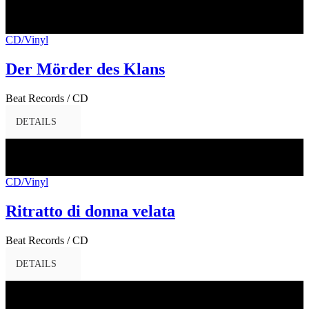
31
März
2017
CD/Vinyl
Der Mörder des Klans
Beat Records / CD
DETAILS
31
März
2017
CD/Vinyl
Ritratto di donna velata
Beat Records / CD
DETAILS
31
März