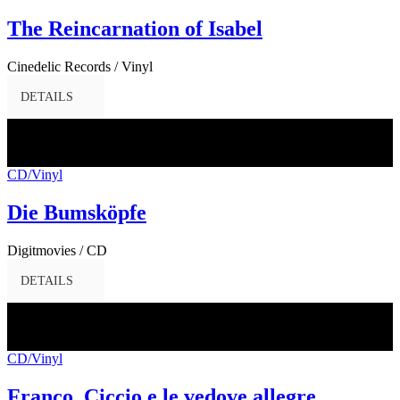
The Reincarnation of Isabel
Cinedelic Records / Vinyl
DETAILS
16
Dez.
2016
CD/Vinyl
Die Bumsköpfe
Digitmovies / CD
DETAILS
16
Dez.
2016
CD/Vinyl
Franco, Ciccio e le vedove allegre