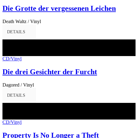
Die Grotte der vergessenen Leichen
Death Waltz / Vinyl
DETAILS
10
März
2017
CD/Vinyl
Die drei Gesichter der Furcht
Dagored / Vinyl
DETAILS
10
März
2017
CD/Vinyl
Property Is No Longer a Theft