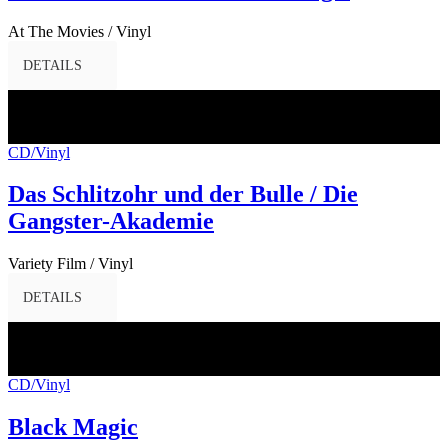
At The Movies / Vinyl
DETAILS
14
Juli
2017
CD/Vinyl
Das Schlitzohr und der Bulle / Die
Gangster-Akademie
Variety Film / Vinyl
DETAILS
30
Juni
2017
CD/Vinyl
Black Magic