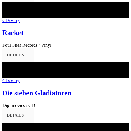
29
Mai
2017
CD/Vinyl
Racket
Four Flies Records / Vinyl
DETAILS
29
Mai
2017
CD/Vinyl
Die sieben Gladiatoren
Digitmovies / CD
DETAILS
19
Mai