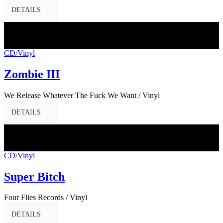
DETAILS
02
Juni
2017
CD/Vinyl
Zombie III
We Release Whatever The Fuck We Want / Vinyl
DETAILS
29
Mai
2017
CD/Vinyl
Super Bitch
Four Flies Records / Vinyl
DETAILS