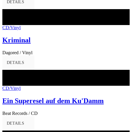
DETAILS
07
Apr.
2017
CD/Vinyl
Kriminal
Dagored / Vinyl
DETAILS
31
März
2017
CD/Vinyl
Ein Superesel auf dem Ku'Damm
Beat Records / CD
DETAILS