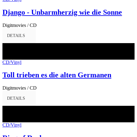
Django - Unbarmherzig wie die Sonne
Digitmovies / CD
DETAILS
28
Apr.
2017
CD/Vinyl
Toll trieben es die alten Germanen
Digitmovies / CD
DETAILS
24
Apr.
2017
CD/Vinyl