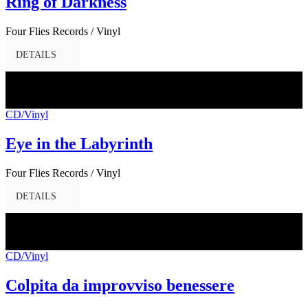
Ring of Darkness
Four Flies Records / Vinyl
DETAILS
24
Apr.
2017
CD/Vinyl
Eye in the Labyrinth
Four Flies Records / Vinyl
DETAILS
07
Apr.
2017
CD/Vinyl
Colpita da improvviso benessere