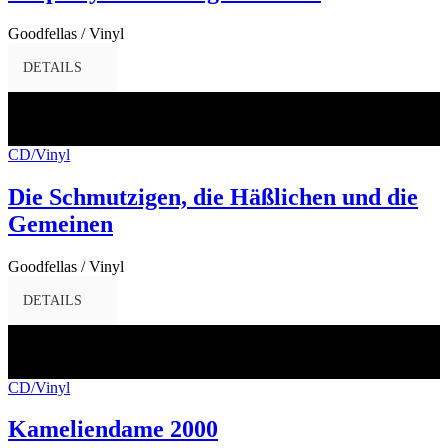
Goodfellas / Vinyl
DETAILS
10
März
2017
CD/Vinyl
Die Schmutzigen, die Häßlichen und die
Gemeinen
Goodfellas / Vinyl
DETAILS
10
März
2017
CD/Vinyl
Kameliendame 2000