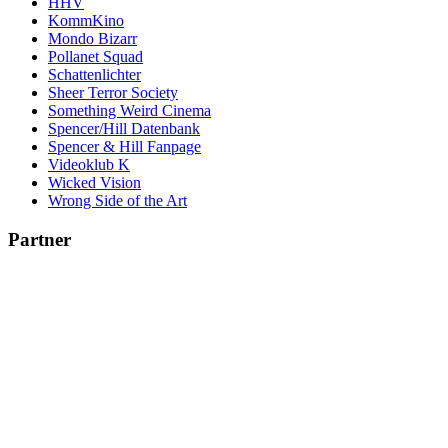
HHV
KommKino
Mondo Bizarr
Pollanet Squad
Schattenlichter
Sheer Terror Society
Something Weird Cinema
Spencer/Hill Datenbank
Spencer & Hill Fanpage
Videoklub K
Wicked Vision
Wrong Side of the Art
Partner