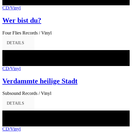
2017
CD/Vinyl
Wer bist du?
Four Flies Records / Vinyl
DETAILS
13
Jan.
2017
CD/Vinyl
Verdammte heilige Stadt
Subsound Records / Vinyl
DETAILS
28
Dez.
2016
CD/Vinyl