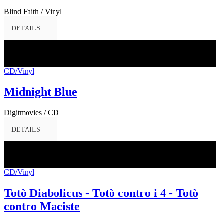
Blind Faith / Vinyl
DETAILS
28
Feb.
2017
CD/Vinyl
Midnight Blue
Digitmovies / CD
DETAILS
28
Feb.
2017
CD/Vinyl
Totò Diabolicus - Totò contro i 4 - Totò
contro Maciste