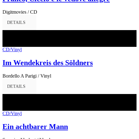
Digitmovies / CD
DETAILS
16
Dez.
2016
CD/Vinyl
Im Wendekreis des Söldners
Bordello A Parigi / Vinyl
DETAILS
16
Dez.
2016
CD/Vinyl
Ein achtbarer Mann