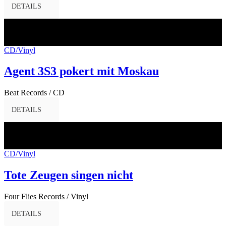
DETAILS
28
Feb.
2017
CD/Vinyl
Agent 3S3 pokert mit Moskau
Beat Records / CD
DETAILS
03
Feb.
2017
CD/Vinyl
Tote Zeugen singen nicht
Four Flies Records / Vinyl
DETAILS