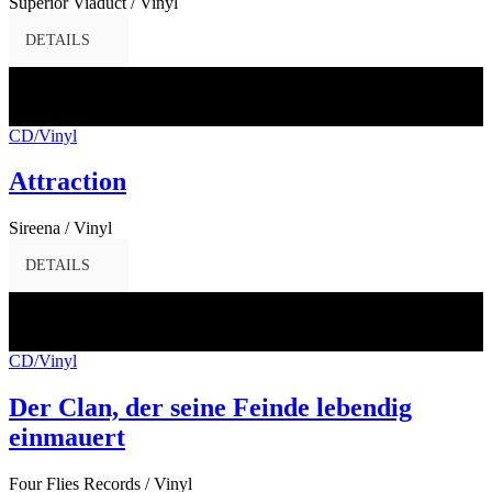
Superior Viaduct / Vinyl
DETAILS
09
Dez.
2016
CD/Vinyl
Attraction
Sireena / Vinyl
DETAILS
05
Dez.
2016
CD/Vinyl
Der Clan, der seine Feinde lebendig
einmauert
Four Flies Records / Vinyl