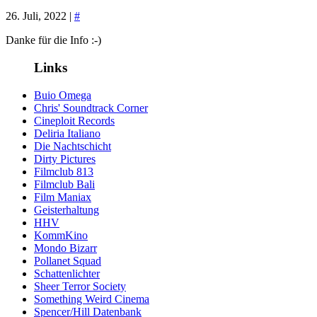
26. Juli, 2022 |
#
Danke für die Info :-)
Links
Buio Omega
Chris' Soundtrack Corner
Cineploit Records
Deliria Italiano
Die Nachtschicht
Dirty Pictures
Filmclub 813
Filmclub Bali
Film Maniax
Geisterhaltung
HHV
KommKino
Mondo Bizarr
Pollanet Squad
Schattenlichter
Sheer Terror Society
Something Weird Cinema
Spencer/Hill Datenbank