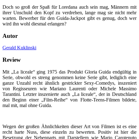
Doch so groß der Spaß für Loredana auch sein mag, Männern mit
ihrer Unschuld den Kopf zu verdrehen, lange mag sie nicht mehr
warten. Bewerber für den Guida-Jackpot gibt es genug, doch wer
wird ihn wohl diesmal erlangen?
Autor
Gerald Kuklinski
Review
Mit „La liceale“ ging 1975 das Produkt Gloria Guida endgültig in
Serie, obwohl es streng genommen keine Serie gibt, lediglich eine
ganze Unzahl recht ähnlich gestrickter Sexy-Comedys, inszeniert
von Regisseuren wie Mariano Laurenti oder Michele Massimo
Tarantini. Letzter inszenierte auch „La liceale“, der in Deutschland
den Beginn einer „Film-Reihe“ von Flotte-Teens-Filmen bildete,
mal mit, mal ohne Guida.
Wegen der großen Ähnlichkeiten dieser Art von Filmen ist es eine
recht harte Nuss, diese einzeln zu bewerten. Positiv ist hier die
Besetzung der Nebenparts mit Darstellern wie Mario Carotenuto