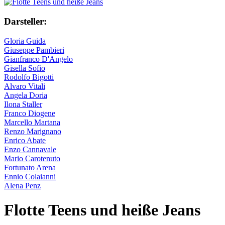
Darsteller:
Gloria Guida
Giuseppe Pambieri
Gianfranco D'Angelo
Gisella Sofio
Rodolfo Bigotti
Alvaro Vitali
Angela Doria
Ilona Staller
Franco Diogene
Marcello Martana
Renzo Marignano
Enrico Abate
Enzo Cannavale
Mario Carotenuto
Fortunato Arena
Ennio Colaianni
Alena Penz
Flotte Teens und heiße Jeans