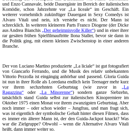
und Enzo Cannavale, beide Dauergäste im Bereich der italienischen
Komödie, schon Jahrzehnte vor „La liceale“ im Geschäft. Ein
weiterer vornehmlich zukünftiger Dauergast in Sexy Comedys ist
Alvaro Vitali und nein, ich verstehe es nicht. Der Mann ist
schrecklich. In weiteren kleineren Parts Franco Diogene (der Dicke
aus Andrea Bianchis
„Der geheimnisvolle Killer“
) und in einer ihrer
rar gesäten frühen Spielfilmauftritte Ilona Staller, bevor sie dann in
die Politik ging, mit einem kleinen Zwischenstop in einer anderen
Branche.
Der von Luciano Martino produzierte „La liciale“ ist gut fotografiert
von Giancarlo Ferrando, und die Musik des relativ unbekannten
Vittorio Pezzolla ist eingängig anhörbar und passend. Gloria Guida
ist nun in ihrer Rolle als Loredana endlich kein Teenager mehr kurz
vor ihrem sechzehnten Geburtstag (wie zuvor in
„La
Ragazzina“
oder
„La Minorenne“
) sondern ganze Siebzehn,
tatsächlich stand Guida selbst zur italienischen Kinopremiere im
Oktober 1975 einen Monat vor ihrem zwanzigsten Geburtstag. Aber
noch immer – oder schon wieder – Jungfrau, und man fragt sich,
was ist eigentlich der symbolische Gehalt hinter diesen Filmen, dass
es immer ein älterer Mann ist, der den Guida-Jackpot knackt? Was
war die Zielgruppe? Obwohl – wenn die Alternative Alvaro Vitali
heißt, dann immer weiter so.