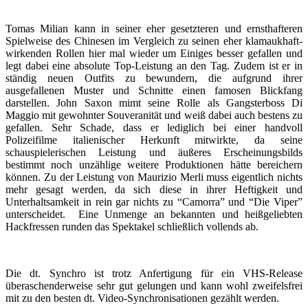
Tomas Milian kann in seiner eher gesetzteren und ernsthafteren
Spielweise des Chinesen im Vergleich zu seinen eher klamaukhaft-
wirkenden Rollen hier mal wieder um Einiges besser gefallen und
legt dabei eine absolute Top-Leistung an den Tag. Zudem ist er in
ständig neuen Outfits zu bewundern, die aufgrund ihrer
ausgefallenen Muster und Schnitte einen famosen Blickfang
darstellen. John Saxon mimt seine Rolle als Gangsterboss Di
Maggio mit gewohnter Souveranität und weiß dabei auch bestens zu
gefallen. Sehr Schade, dass er lediglich bei einer handvoll
Polizeifilme italienischer Herkunft mitwirkte, da seine
schauspielerischen Leistung und äußeres Erscheinungsbilds
bestimmt noch unzählige weitere Produktionen hätte bereichern
können. Zu der Leistung von Maurizio Merli muss eigentlich nichts
mehr gesagt werden, da sich diese in ihrer Heftigkeit und
Unterhaltsamkeit in rein gar nichts zu “Camorra” und “Die Viper”
unterscheidet. Eine Unmenge an bekannten und heißgeliebten
Hackfressen runden das Spektakel schließlich vollends ab.
Die dt. Synchro ist trotz Anfertigung für ein VHS-Release
überaschenderweise sehr gut gelungen und kann wohl zweifelsfrei
mit zu den besten dt. Video-Synchronisationen gezählt werden.