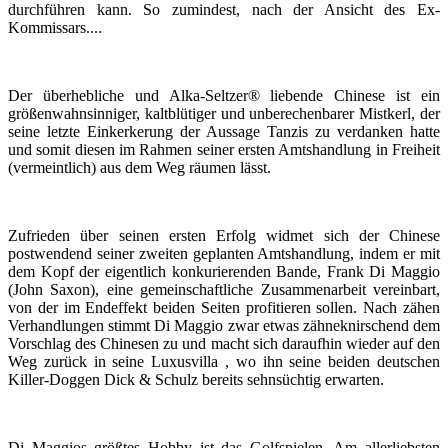
durchführen kann. So zumindest, nach der Ansicht des Ex-
Kommissars....
Der überhebliche und Alka-Seltzer® liebende Chinese ist ein
größenwahnsinniger, kaltblütiger und unberechenbarer Mistkerl, der
seine letzte Einkerkerung der Aussage Tanzis zu verdanken hatte
und somit diesen im Rahmen seiner ersten Amtshandlung in Freiheit
(vermeintlich) aus dem Weg räumen lässt.
Zufrieden über seinen ersten Erfolg widmet sich der Chinese
postwendend seiner zweiten geplanten Amtshandlung, indem er mit
dem Kopf der eigentlich konkurierenden Bande, Frank Di Maggio
(John Saxon), eine gemeinschaftliche Zusammenarbeit vereinbart,
von der im Endeffekt beiden Seiten profitieren sollen. Nach zähen
Verhandlungen stimmt Di Maggio zwar etwas zähneknirschend dem
Vorschlag des Chinesen zu und macht sich daraufhin wieder auf den
Weg zurück in seine Luxusvilla , wo ihn seine beiden deutschen
Killer-Doggen Dick & Schulz bereits sehnsüchtig erwarten.
Di Maggios größtes Hobby ist das Golfspielen. Am allerliebsten