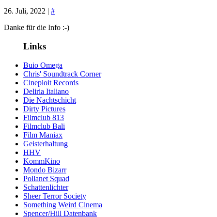
26. Juli, 2022 |
#
Danke für die Info :-)
Links
Buio Omega
Chris' Soundtrack Corner
Cineploit Records
Deliria Italiano
Die Nachtschicht
Dirty Pictures
Filmclub 813
Filmclub Bali
Film Maniax
Geisterhaltung
HHV
KommKino
Mondo Bizarr
Pollanet Squad
Schattenlichter
Sheer Terror Society
Something Weird Cinema
Spencer/Hill Datenbank