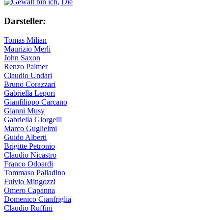
Darsteller:
Tomas Milian
Maurizio Merli
John Saxon
Renzo Palmer
Claudio Undari
Bruno Corazzari
Gabriella Lepori
Gianfilippo Carcano
Gianni Musy
Gabriella Giorgelli
Marco Guglielmi
Guido Alberti
Brigitte Petronio
Claudio Nicastro
Franco Odoardi
Tommaso Palladino
Fulvio Mingozzi
Omero Capanna
Domenico Cianfriglia
Claudio Ruffini