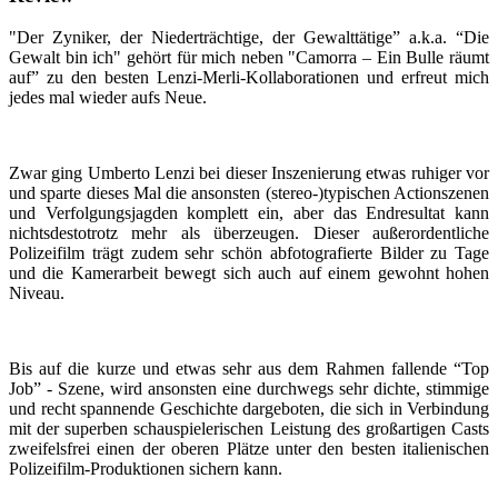
"Der Zyniker, der Niederträchtige, der Gewalttätige” a.k.a. “Die
Gewalt bin ich" gehört für mich neben "Camorra – Ein Bulle räumt
auf” zu den besten Lenzi-Merli-Kollaborationen und erfreut mich
jedes mal wieder aufs Neue.
Zwar ging Umberto Lenzi bei dieser Inszenierung etwas ruhiger vor
und sparte dieses Mal die ansonsten (stereo-)typischen Actionszenen
und Verfolgungsjagden komplett ein, aber das Endresultat kann
nichtsdestotrotz mehr als überzeugen. Dieser außerordentliche
Polizeifilm trägt zudem sehr schön abfotografierte Bilder zu Tage
und die Kamerarbeit bewegt sich auch auf einem gewohnt hohen
Niveau.
Bis auf die kurze und etwas sehr aus dem Rahmen fallende “Top
Job” - Szene, wird ansonsten eine durchwegs sehr dichte, stimmige
und recht spannende Geschichte dargeboten, die sich in Verbindung
mit der superben schauspielerischen Leistung des großartigen Casts
zweifelsfrei einen der oberen Plätze unter den besten italienischen
Polizeifilm-Produktionen sichern kann.