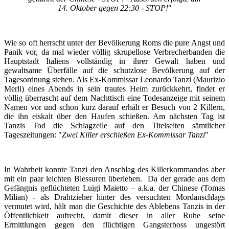
14. Oktober gegen 22:30 - STOP!
"
Wie so oft herrscht unter der Bevölkerung Roms die pure Angst und
Panik vor, da mal wieder völlig skrupellose Verbrecherbanden die
Hauptstadt Italiens vollständig in ihrer Gewalt haben und
gewaltsame Überfälle auf die schutzlose Bevölkerung auf der
Tagesordnung stehen. Als Ex-Kommissar Leonardo Tanzi (Maurizio
Merli) eines Abends in sein trautes Heim zurückkehrt, findet er
völlig überrascht auf dem Nachttisch eine Todesanzeige mit seinem
Namen vor und schon kurz darauf erhält er Besuch von 2 Killern,
die ihn eiskalt über den Haufen schießen. Am nächsten Tag ist
Tanzis Tod die Schlagzeile auf den Titelseiten sämtlicher
Tageszeitungen: "
Zwei Killer erschießen Ex-Kommissar Tanzi
"
In Wahrheit konnte Tanzi den Anschlag des Killerkommandos aber
mit ein paar leichten Blessuren überleben. Da der gerade aus dem
Gefängnis geflüchteten Luigi Maietto – a.k.a. der Chinese (Tomas
Milian) - als Drahtzieher hinter des versuchten Mordanschlags
vermutet wird, hält man die Geschichte des Ablebens Tanzis in der
Öffentlichkeit aufrecht, damit dieser in aller Ruhe seine
Ermittlungen gegen den flüchtigen Gangsterboss ungestört