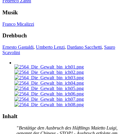
Federico Zanni
Musik
Franco Micalizzi
Drehbuch
Ernesto Gastaldi
,
Umberto Lenzi
,
Dardano Sacchetti
,
Sauro
Scavolini
Inhalt
"
Bestätige den Ausbruch des Häftlings Maietto Luigi,
genannt der Chinese - STOP! - Ausbruch erfolgte am