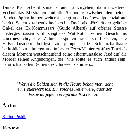
Tanzis Plan scheint zunächst auch aufzugehen, da im weiteren
Verlauf das Misstrauen und die Spannung zwischen den beiden
Bandenköpfen immer weiter ansteigt und das Gewaltpotenzial auf
beiden Seiten zusehends hochkocht. Doch als plötzlich der geliebte
Onkel des Ex-Kommissars (Guido Alberti) auf offener Strasse
niedergeschossen wird, steigt das Wut-Rot in seinem Gesicht ins
Unermessliche, die Zähne beginnen sich zu fletschen, die
Halsschlagadern heftigst zu pumpen, die Schnauzbarthaare
bedrohlich zu vibrieren und in bester Ferro-Manier eröffnet Tanzi ab
diesem Moment wutschnaufend seine erbarmungslose Jagd auf die
Mörder seines Angehörigen, die -wie sollte es auch anders sein-
natürlich aus den Reihen des Chinesen stammen...
"
Wenn die Beiden sich in die Haare bekommen, geht
ein Feuerwerk los. Ein solches Feuerwerk, dass der
Vesuv dagegen ein Spiritus-Kocher ist.
"
Autor
Richie Pistilli
Review