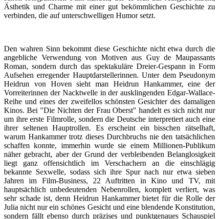
Ästhetik und Charme mit einer gut bekömmlichen Geschichte zu
verbinden, die auf unterschwelligen Humor setzt.
Den wahren Sinn bekommt diese Geschichte nicht etwa durch die
angebliche Verwendung von Motiven aus Guy de Maupassants
Roman, sondern durch das spektakuläre Dreier-Gespann in Form
Aufsehen erregender Hauptdarstellerinnen. Unter dem Pseudonym
Heidrun von Hoven sieht man Heidrun Hankammer, eine der
Vorreiterinnen der Nacktwelle in der ausklingenden Edgar-Wallace-
Reihe und eines der zweifellos schönsten Gesichter des damaligen
Kinos. Bei "Die Nichten der Frau Oberst" handelt es sich nicht nur
um ihre erste Filmrolle, sondern die Deutsche interpretiert auch eine
ihrer seltenen Hauptrollen. Es erscheint ein bisschen rätselhaft,
warum Hankammer trotz dieses Durchbruchs nie den tatsächlichen
schaffen konnte, immerhin wurde sie einem Millionen-Publikum
näher gebracht, aber der Grund der verbleibenden Belanglosigkeit
liegt ganz offensichtlich im Verschachern an die einschlägig
bekannte Sexwelle, sodass sich ihre Spur nach nur etwa sieben
Jahren im Film-Business, 22 Auftritten in Kino und TV, mit
hauptsächlich unbedeutenden Nebenrollen, komplett verliert, was
sehr schade ist, denn Heidrun Hankammer bietet für die Rolle der
Julia nicht nur ein schönes Gesicht und eine blendende Konstitution,
sondern fällt ebenso durch präzises und punktgenaues Schauspiel