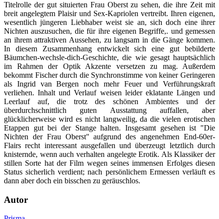
Titelrolle der gut situierten Frau Oberst zu sehen, die ihre Zeit mit
breit angelegtem Plaisir und Sex-Kapriolen vertreibt. Ihren eigenen,
wesentlich jüngeren Liebhaber weist sie an, sich doch eine ihrer
Nichten auszusuchen, die für ihre eigenen Begriffe,. und gemessen
an ihrem attraktiven Aussehen, zu langsam in die Gänge kommen.
In diesem Zusammenhang entwickelt sich eine gut bebilderte
Bäumchen-wechsle-dich-Geschichte, die wie gesagt hauptsächlich
im Rahmen der Optik Akzente versetzen zu mag. Außerdem
bekommt Fischer durch die Synchronstimme von keiner Geringeren
als Ingrid van Bergen noch mehr Feuer und Verführungskraft
verliehen. Inhalt und Verlauf weisen leider eklatante Längen und
Leerlauf auf, die trotz des schönen Ambientes und der
überdurchschnittlich guten Ausstattung auffallen, aber
glücklicherweise wird es nicht langweilig, da die vielen erotischen
Etappen gut bei der Stange halten. Insgesamt gesehen ist "Die
Nichten der Frau Oberst" aufgrund des angenehmen End-60er-
Flairs recht interessant ausgefallen und überzeugt letztlich durch
knisternde, wenn auch verhalten angelegte Erotik. Als Klassiker der
stillen Sorte hat der Film wegen seines immensen Erfolges diesen
Status sicherlich verdient; nach persönlichem Ermessen verläuft es
dann aber doch ein bisschen zu geräuschlos.
Autor
Prisma