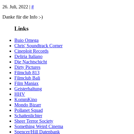
26. Juli, 2022 |
#
Danke für die Info :-)
Links
Buio Omega
Chris' Soundtrack Corner
Cineploit Records
Deliria Italiano
Die Nachtschicht
Dirty Pictures
Filmclub 813
Filmclub Bali
Film Maniax
Geisterhaltung
HHV
KommKino
Mondo Bizarr
Pollanet Squad
Schattenlichter
Sheer Terror Society
Something Weird Cinema
Spencer/Hill Datenbank