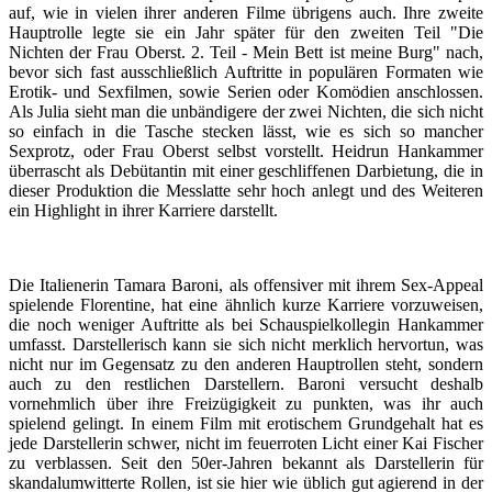
auf, wie in vielen ihrer anderen Filme übrigens auch. Ihre zweite
Hauptrolle legte sie ein Jahr später für den zweiten Teil "Die
Nichten der Frau Oberst. 2. Teil - Mein Bett ist meine Burg" nach,
bevor sich fast ausschließlich Auftritte in populären Formaten wie
Erotik- und Sexfilmen, sowie Serien oder Komödien anschlossen.
Als Julia sieht man die unbändigere der zwei Nichten, die sich nicht
so einfach in die Tasche stecken lässt, wie es sich so mancher
Sexprotz, oder Frau Oberst selbst vorstellt. Heidrun Hankammer
überrascht als Debütantin mit einer geschliffenen Darbietung, die in
dieser Produktion die Messlatte sehr hoch anlegt und des Weiteren
ein Highlight in ihrer Karriere darstellt.
Die Italienerin Tamara Baroni, als offensiver mit ihrem Sex-Appeal
spielende Florentine, hat eine ähnlich kurze Karriere vorzuweisen,
die noch weniger Auftritte als bei Schauspielkollegin Hankammer
umfasst. Darstellerisch kann sie sich nicht merklich hervortun, was
nicht nur im Gegensatz zu den anderen Hauptrollen steht, sondern
auch zu den restlichen Darstellern. Baroni versucht deshalb
vornehmlich über ihre Freizügigkeit zu punkten, was ihr auch
spielend gelingt. In einem Film mit erotischem Grundgehalt hat es
jede Darstellerin schwer, nicht im feuerroten Licht einer Kai Fischer
zu verblassen. Seit den 50er-Jahren bekannt als Darstellerin für
skandalumwitterte Rollen, ist sie hier wie üblich gut agierend in der