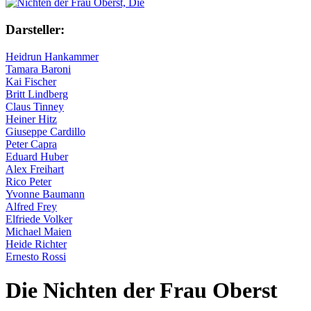
Darsteller:
Heidrun Hankammer
Tamara Baroni
Kai Fischer
Britt Lindberg
Claus Tinney
Heiner Hitz
Giuseppe Cardillo
Peter Capra
Eduard Huber
Alex Freihart
Rico Peter
Yvonne Baumann
Alfred Frey
Elfriede Volker
Michael Maien
Heide Richter
Ernesto Rossi
Die Nichten der Frau Oberst