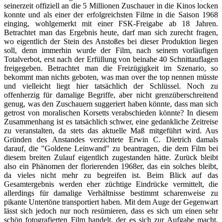
seinerzeit offiziell an die 5 Millionen Zuschauer in die Kinos locken
konnte und als einer der erfolgreichsten Filme in die Saison 1968
einging, wohlgemerkt mit einer FSK-Freigabe ab 18 Jahren.
Betrachtet man das Ergebnis heute, darf man sich zurecht fragen,
wo eigentlich der Stein des Anstoßes bei dieser Produktion liegen
soll, denn immerhin wurde der Film, nach seinem vorläufigen
Totalverbot, erst nach der Erfüllung von beinahe 40 Schnittauflagen
freigegeben. Betrachtet man die Freizügigkeit im Szenario, so
bekommt man nichts geboten, was man over the top nennen müsste
und vielleicht liegt hier tatsächlich der Schlüssel. Noch zu
offenherzig für damalige Begriffe, aber nicht grenzüberschreitend
genug, was den Zuschauern suggeriert haben könnte, dass man sich
getrost von moralischen Korsetts verabschieden könnte? In diesem
Zusammenhang ist es tatsächlich schwer, eine gedankliche Zeitreise
zu veranstalten, da stets das aktuelle Maß mitgeführt wird. Aus
Gründen des Anstandes verzichtete Erwin C. Dietrich damals
darauf, die "Goldene Leinwand" zu beantragen, die dem Film bei
diesem breiten Zulauf eigentlich zugestanden hätte. Zurück bleibt
also ein Phänomen der florierenden 1968er, das ein solches bleibt,
da vieles nicht mehr zu begreifen ist. Beim Blick auf das
Gesamtergebnis werden eher züchtige Eindrücke vermittelt, die
allerdings für damalige Verhältnisse bestimmt scharenweise zu
pikante Untertöne transportiert haben. Mit dem Auge der Gegenwart
lässt sich jedoch nur noch resümieren, dass es sich um einen sehr
schön fotografierten Film handelt, der es sich zur Aufgabe macht,