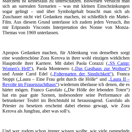
Marchetti ist keinesfalls zu unterschätzen. Bisweilen versucht man
sich an surrealen Szenarien – was mit kleinen Einschränkungen
sogar gelingt – und über Symbolgehalt braucht man sich als
Zuschauer nicht viel Gedanken machen, ist schließlich ein Mattei-
Film. Aus diesem Grund unterlasse ich zudem jeden Versuch, ihn
mir Eriprando Viscontis Interpretation des Nonne von Monza-
Themas von 1969 unterlassen.
Apropos Gedanken machen, für Ablenkung von denselben sorgt
eine wunderschöne Zora Kerova in ihrer wohl einzigen wirklichen
Hauptrolle ihrer Karriere. Mit dabei Paola Corazzi (
„SS Camp:
Women's Hell“
), Paola Montenero (
„Das Gasthaus zur Wollust“
)
und Annie Carol Edel (
„Foltergarten der Sinnlichkeit“
), Franca
Stoppi („Laura – Eine Frau geht durch die Hölle“ und
„Laura II –
Revolte im Frauenzuchthaus“
) wiederum überlasse ich denen, die es
härter mögen. Franco Garofalo („Die Hölle der lebenden Toten“)
hat ein paar gute Szenen, insbesondere seine Performance als
betrunkener Teufel im Beichtstuhl ist herausragend. Garofalo als
Priester zu besetzen erscheint dabei ebenso gewagt, wie Zora
Kerova als Jungfrau, aber was soll‘s.
Und wer zudem schon immer wissen wollte, wie viele rammelnde