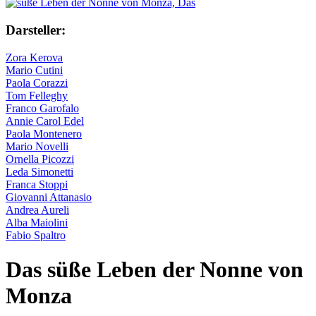
Darsteller:
Zora Kerova
Mario Cutini
Paola Corazzi
Tom Felleghy
Franco Garofalo
Annie Carol Edel
Paola Montenero
Mario Novelli
Ornella Picozzi
Leda Simonetti
Franca Stoppi
Giovanni Attanasio
Andrea Aureli
Alba Maiolini
Fabio Spaltro
Das süße Leben der Nonne von
Monza