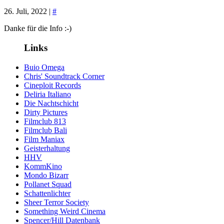
26. Juli, 2022 |
#
Danke für die Info :-)
Links
Buio Omega
Chris' Soundtrack Corner
Cineploit Records
Deliria Italiano
Die Nachtschicht
Dirty Pictures
Filmclub 813
Filmclub Bali
Film Maniax
Geisterhaltung
HHV
KommKino
Mondo Bizarr
Pollanet Squad
Schattenlichter
Sheer Terror Society
Something Weird Cinema
Spencer/Hill Datenbank