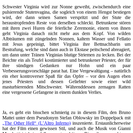
Schwester Virginia wird zur Nonne geweiht, zwischendurch eine
pulsierende Stutenvagina, die sogleich von einem Hengst bestiegen
wird, der dann seinen Samen verspritzt und der Stute die
heraustropfenden Reste von derselben schleckt. Betrunkene stören
mit ihren zwei Huren die feierliche Zeremonie, einem von ihnen
geht Virginia danach nicht mehr aus dem Kopf. Von wilden
Albträumen mit züngelnden Nonnen, kaltem Wasser und Fellatio
mit Jesus gepeinigt, bittet Virginia ihre Bettnachbarin um
Bestrafung, welche sind dann auch in Ekstase peitschend abreagiert,
um dann unter Tränen Virginias blutige Striemen zu lecken. Bei der
Beichte ein als Teufel kostümierter und betrunkener Priester, der für
ihre sündigen Gedanken nur Hohn und ein paar
Verbesserungsvorschläge parat hat. Eine Vergewaltigung – natürlich
ein eher kontroverser Spaß für das Opfer – vor den Augen eben
jenes Priesters und dessen Geliebter sowie einer wild
masturbierenden Mitschwester. Währenddessen zernagen Ratten
eine vergessene Gefangene in einem dunklen Verlies.
Ja, es geht ein bisschen schmierig zu in diesem Film, den Bruno
Mattei unter dem Pseudonym Stefan Oblowsky im Doppelpack mit
„The Other Hell“ (L’Altro Inferno)
inszenierte. Erstaunlicherweise
hat der Film einen gewissen Stil, und auch die Musik von Gianni