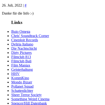
26. Juli, 2022 |
#
Danke für die Info :-)
Links
Buio Omega
Chris' Soundtrack Corner
Cineploit Records
Deliria Italiano
Die Nachtschicht
Dirty Pictures
Filmclub 813
Filmclub Bali
Film Maniax
Geisterhaltung
HHV
KommKino
Mondo Bizarr
Pollanet Squad
Schattenlichter
Sheer Terror Society
Something Weird Cinema
Spencer/Hill Datenbank