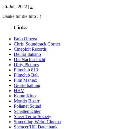
26. Juli, 2022 |
#
Danke für die Info :-)
Links
Buio Omega
Chris' Soundtrack Corner
Cineploit Records
Deliria Italiano
Die Nachtschicht
Dirty Pictures
Filmclub 813
Filmclub Bali
Film Maniax
Geisterhaltung
HHV
KommKino
Mondo Bizarr
Pollanet Squad
Schattenlichter
Sheer Terror Society
Something Weird Cinema
Spencer/Hill Datenbank