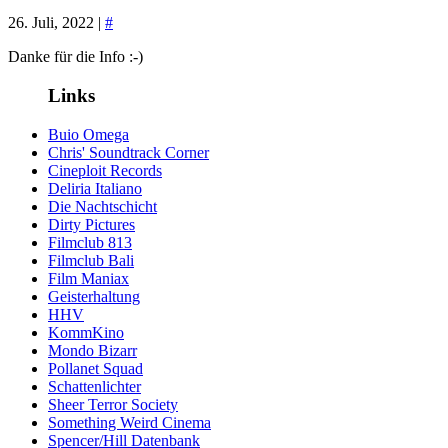
26. Juli, 2022 |
#
Danke für die Info :-)
Links
Buio Omega
Chris' Soundtrack Corner
Cineploit Records
Deliria Italiano
Die Nachtschicht
Dirty Pictures
Filmclub 813
Filmclub Bali
Film Maniax
Geisterhaltung
HHV
KommKino
Mondo Bizarr
Pollanet Squad
Schattenlichter
Sheer Terror Society
Something Weird Cinema
Spencer/Hill Datenbank