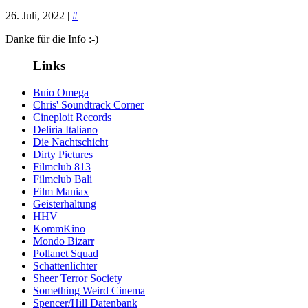
26. Juli, 2022 |
#
Danke für die Info :-)
Links
Buio Omega
Chris' Soundtrack Corner
Cineploit Records
Deliria Italiano
Die Nachtschicht
Dirty Pictures
Filmclub 813
Filmclub Bali
Film Maniax
Geisterhaltung
HHV
KommKino
Mondo Bizarr
Pollanet Squad
Schattenlichter
Sheer Terror Society
Something Weird Cinema
Spencer/Hill Datenbank