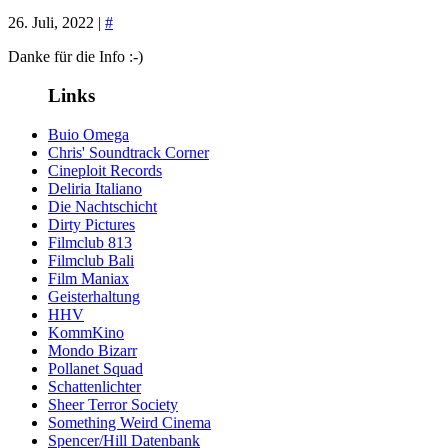
26. Juli, 2022 |
#
Danke für die Info :-)
Links
Buio Omega
Chris' Soundtrack Corner
Cineploit Records
Deliria Italiano
Die Nachtschicht
Dirty Pictures
Filmclub 813
Filmclub Bali
Film Maniax
Geisterhaltung
HHV
KommKino
Mondo Bizarr
Pollanet Squad
Schattenlichter
Sheer Terror Society
Something Weird Cinema
Spencer/Hill Datenbank