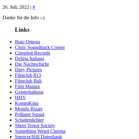
26. Juli, 2022 |
#
Danke für die Info :-)
Links
Buio Omega
Chris' Soundtrack Corner
Cineploit Records
Deliria Italiano
Die Nachtschicht
Dirty Pictures
Filmclub 813
Filmclub Bali
Film Maniax
Geisterhaltung
HHV
KommKino
Mondo Bizarr
Pollanet Squad
Schattenlichter
Sheer Terror Society
Something Weird Cinema
Spencer/Hill Datenbank