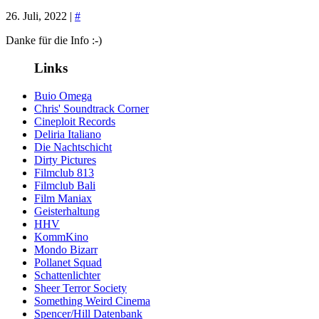
26. Juli, 2022 |
#
Danke für die Info :-)
Links
Buio Omega
Chris' Soundtrack Corner
Cineploit Records
Deliria Italiano
Die Nachtschicht
Dirty Pictures
Filmclub 813
Filmclub Bali
Film Maniax
Geisterhaltung
HHV
KommKino
Mondo Bizarr
Pollanet Squad
Schattenlichter
Sheer Terror Society
Something Weird Cinema
Spencer/Hill Datenbank