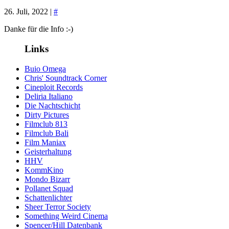
26. Juli, 2022 |
#
Danke für die Info :-)
Links
Buio Omega
Chris' Soundtrack Corner
Cineploit Records
Deliria Italiano
Die Nachtschicht
Dirty Pictures
Filmclub 813
Filmclub Bali
Film Maniax
Geisterhaltung
HHV
KommKino
Mondo Bizarr
Pollanet Squad
Schattenlichter
Sheer Terror Society
Something Weird Cinema
Spencer/Hill Datenbank