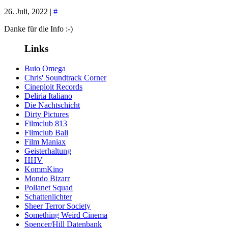
26. Juli, 2022 |
#
Danke für die Info :-)
Links
Buio Omega
Chris' Soundtrack Corner
Cineploit Records
Deliria Italiano
Die Nachtschicht
Dirty Pictures
Filmclub 813
Filmclub Bali
Film Maniax
Geisterhaltung
HHV
KommKino
Mondo Bizarr
Pollanet Squad
Schattenlichter
Sheer Terror Society
Something Weird Cinema
Spencer/Hill Datenbank