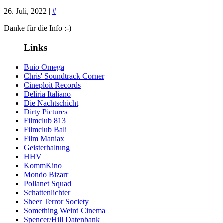
26. Juli, 2022 |
#
Danke für die Info :-)
Links
Buio Omega
Chris' Soundtrack Corner
Cineploit Records
Deliria Italiano
Die Nachtschicht
Dirty Pictures
Filmclub 813
Filmclub Bali
Film Maniax
Geisterhaltung
HHV
KommKino
Mondo Bizarr
Pollanet Squad
Schattenlichter
Sheer Terror Society
Something Weird Cinema
Spencer/Hill Datenbank