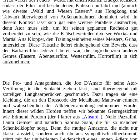
sodass der Film mit bescheidenen Kulissen auffährt und (ähnlich
wie diverse „Wald und Wiesen Eastern“ aus Hongkong und
Taiwan) überwiegend von Außenaufnahmen dominiert wird. In
diesem Kontext lässt sich gar eine weitere Parallele ausmachen,
denn Ator muss sich, um für seinen geplanten Racheakt gut
vorbereitet zu sein, wie die Klätscheverteiler diverser Wuxia- und
Martial Arts-Klopper, den Trainingseinheiten seines Meisters, Griba,
unterziehen. Diese Tatsache liefert einhergehend den Beweis, dass
der Barbarenfilm jederzeit bereit war, die Ingredienzien anderer
Genres (Eastern, Abenteuerfilm, Westernfilm, Horrorfilm) in sich
aufzunehmen.
Die Pro- und Antagonisten, die Joe D'Amato für seine Ator-
Verfilmung in die Schlacht ziehen lässt, sind überwiegend mit
zotteligen Langhaarperücken geschmückt. Dazu tragen sie eine
Kleidung, die an den Dresscode der Metalband Manowar erinnert
und wahrscheinlich der Altkleidersammlung entnommen wurde.
Innert dieser wilden Horden treffen wir bekannte Genregesichter
wie Edmund Purdom (der Pfarrer aus
„Absurd“
), Nello Pazzafini,
Laura Gemser und natürlich Sabrina Siani, die für so manchen
Schenkelklopfer sorgt. Denn die mutige Amazone, die nicht nur
klasse aussieht, sondern auch überaus sympathisch rüberkommt,
stürzt mit der unüberlegten Leidenschaft eines jungen Adlers von