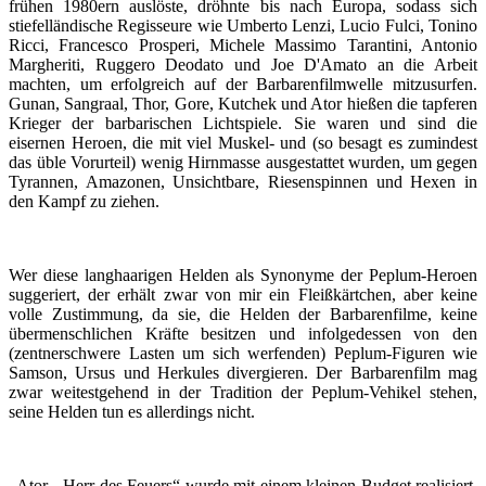
frühen 1980ern auslöste, dröhnte bis nach Europa, sodass sich
stiefelländische Regisseure wie Umberto Lenzi, Lucio Fulci, Tonino
Ricci, Francesco Prosperi, Michele Massimo Tarantini, Antonio
Margheriti, Ruggero Deodato und Joe D'Amato an die Arbeit
machten, um erfolgreich auf der Barbarenfilmwelle mitzusurfen.
Gunan, Sangraal, Thor, Gore, Kutchek und Ator hießen die tapferen
Krieger der barbarischen Lichtspiele. Sie waren und sind die
eisernen Heroen, die mit viel Muskel- und (so besagt es zumindest
das üble Vorurteil) wenig Hirnmasse ausgestattet wurden, um gegen
Tyrannen, Amazonen, Unsichtbare, Riesenspinnen und Hexen in
den Kampf zu ziehen.
Wer diese langhaarigen Helden als Synonyme der Peplum-Heroen
suggeriert, der erhält zwar von mir ein Fleißkärtchen, aber keine
volle Zustimmung, da sie, die Helden der Barbarenfilme, keine
übermenschlichen Kräfte besitzen und infolgedessen von den
(zentnerschwere Lasten um sich werfenden) Peplum-Figuren wie
Samson, Ursus und Herkules divergieren. Der Barbarenfilm mag
zwar weitestgehend in der Tradition der Peplum-Vehikel stehen,
seine Helden tun es allerdings nicht.
„Ator - Herr des Feuers“ wurde mit einem kleinen Budget realisiert,