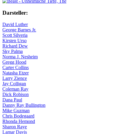
Darsteller:
David Luther
George Barnes Jr.
Scott Silveria
Kirsten Urso
Richard Dew
Sky Palma
Norma J. Nesheim
Gregg Hood
Carter Collins
Natasha Etzer
Larry Zience
Jay Colligan
Coleman Ray
Dick Robison
Dana Paul
Danny Ray Bullington
Mike Guzman
Chris Bodegaard
Rhonda Hemond
Sharon Raye
Lamar Davis