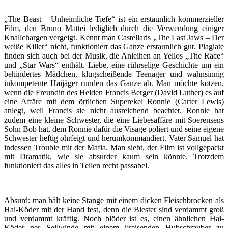
„The Beast – Unheimliche Tiefe“ ist ein erstaunlich kommerzieller
Film, den Bruno Mattei lediglich durch die Verwendung einiger
Knallchargen vergeigt. Kennt man Castellaris „The Last Jaws – Der
weiße Killer“ nicht, funktioniert das Ganze erstaunlich gut. Plagiate
finden sich auch bei der Musik, die Anleihen an Yellos „The Race“
und „Star Wars“ enthält. Liebe, eine rührselige Geschichte um ein
behindertes Mädchen, klugscheißende Teenager und wahnsinnig
inkompetente Haijäger runden das Ganze ab. Man möchte kotzen,
wenn die Freundin des Helden Francis Berger (David Luther) es auf
eine Affäre mit dem örtlichen Superekel Ronnie (Carter Lewis)
anlegt, weil Francis sie nicht ausreichend beachtet. Ronnie hat
zudem eine kleine Schwester, die eine Liebesaffäre mit Soerensens
Sohn Bob hat, dem Ronnie dafür die Visage poliert und seine eigene
Schwester heftig ohrfeigt und herumkommandiert. Vater Samuel hat
indessen Trouble mit der Mafia. Man sieht, der Film ist vollgepackt
mit Dramatik, wie sie absurder kaum sein könnte. Trotzdem
funktioniert das alles in Teilen recht passabel.
Absurd: man hält keine Stange mit einem dicken Fleischbrocken als
Hai-Köder mit der Hand fest, denn die Biester sind verdammt groß
und verdammt kräftig. Noch blöder ist es, einen ähnlichen Hai-
Köder per Seilwinde mit einem kreisenden Hubschrauber zu