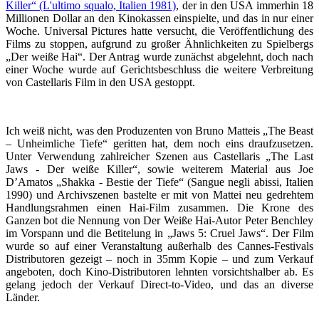
Killer“ (L'ultimo squalo, Italien 1981)
, der in den USA immerhin 18
Millionen Dollar an den Kinokassen einspielte, und das in nur einer
Woche. Universal Pictures hatte versucht, die Veröffentlichung des
Films zu stoppen, aufgrund zu großer Ähnlichkeiten zu Spielbergs
„Der weiße Hai“. Der Antrag wurde zunächst abgelehnt, doch nach
einer Woche wurde auf Gerichtsbeschluss die weitere Verbreitung
von Castellaris Film in den USA gestoppt.
Ich weiß nicht, was den Produzenten von Bruno Matteis „The Beast
– Unheimliche Tiefe“ geritten hat, dem noch eins draufzusetzen.
Unter Verwendung zahlreicher Szenen aus Castellaris „The Last
Jaws - Der weiße Killer“, sowie weiterem Material aus Joe
D’Amatos „Shakka - Bestie der Tiefe“ (Sangue negli abissi, Italien
1990) und Archivszenen bastelte er mit von Mattei neu gedrehtem
Handlungsrahmen einen Hai-Film zusammen. Die Krone des
Ganzen bot die Nennung von Der Weiße Hai-Autor Peter Benchley
im Vorspann und die Betitelung in „Jaws 5: Cruel Jaws“. Der Film
wurde so auf einer Veranstaltung außerhalb des Cannes-Festivals
Distributoren gezeigt – noch in 35mm Kopie – und zum Verkauf
angeboten, doch Kino-Distributoren lehnten vorsichtshalber ab. Es
gelang jedoch der Verkauf Direct-to-Video, und das an diverse
Länder.