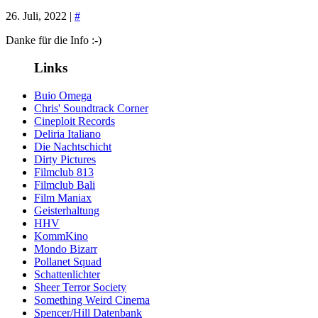
26. Juli, 2022 |
#
Danke für die Info :-)
Links
Buio Omega
Chris' Soundtrack Corner
Cineploit Records
Deliria Italiano
Die Nachtschicht
Dirty Pictures
Filmclub 813
Filmclub Bali
Film Maniax
Geisterhaltung
HHV
KommKino
Mondo Bizarr
Pollanet Squad
Schattenlichter
Sheer Terror Society
Something Weird Cinema
Spencer/Hill Datenbank