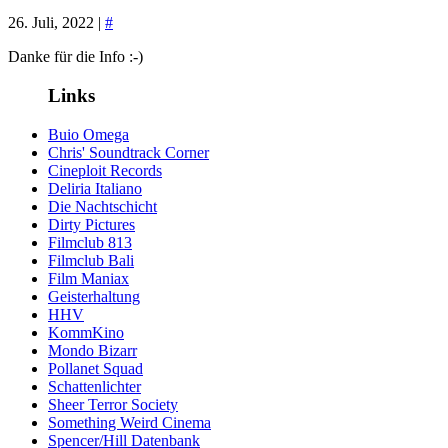
26. Juli, 2022 |
#
Danke für die Info :-)
Links
Buio Omega
Chris' Soundtrack Corner
Cineploit Records
Deliria Italiano
Die Nachtschicht
Dirty Pictures
Filmclub 813
Filmclub Bali
Film Maniax
Geisterhaltung
HHV
KommKino
Mondo Bizarr
Pollanet Squad
Schattenlichter
Sheer Terror Society
Something Weird Cinema
Spencer/Hill Datenbank