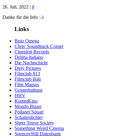
26. Juli, 2022 |
#
Danke für die Info :-)
Links
Buio Omega
Chris' Soundtrack Corner
Cineploit Records
Deliria Italiano
Die Nachtschicht
Dirty Pictures
Filmclub 813
Filmclub Bali
Film Maniax
Geisterhaltung
HHV
KommKino
Mondo Bizarr
Pollanet Squad
Schattenlichter
Sheer Terror Society
Something Weird Cinema
Spencer/Hill Datenbank