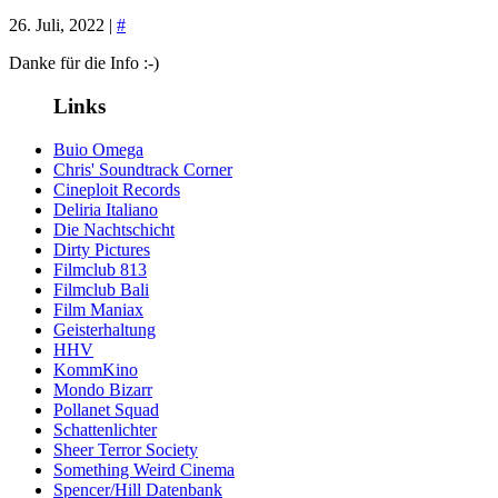
26. Juli, 2022 |
#
Danke für die Info :-)
Links
Buio Omega
Chris' Soundtrack Corner
Cineploit Records
Deliria Italiano
Die Nachtschicht
Dirty Pictures
Filmclub 813
Filmclub Bali
Film Maniax
Geisterhaltung
HHV
KommKino
Mondo Bizarr
Pollanet Squad
Schattenlichter
Sheer Terror Society
Something Weird Cinema
Spencer/Hill Datenbank