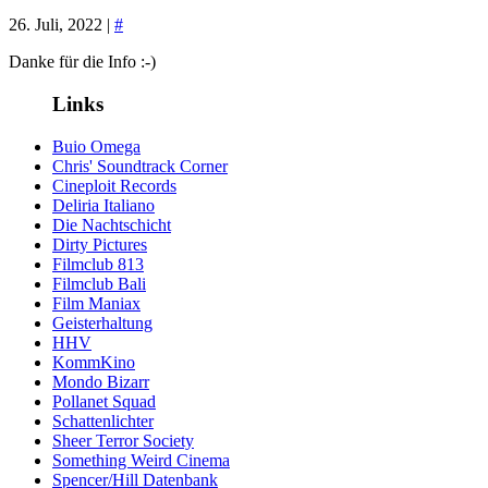
26. Juli, 2022 |
#
Danke für die Info :-)
Links
Buio Omega
Chris' Soundtrack Corner
Cineploit Records
Deliria Italiano
Die Nachtschicht
Dirty Pictures
Filmclub 813
Filmclub Bali
Film Maniax
Geisterhaltung
HHV
KommKino
Mondo Bizarr
Pollanet Squad
Schattenlichter
Sheer Terror Society
Something Weird Cinema
Spencer/Hill Datenbank