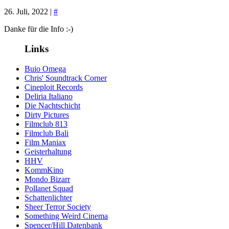
26. Juli, 2022 |
#
Danke für die Info :-)
Links
Buio Omega
Chris' Soundtrack Corner
Cineploit Records
Deliria Italiano
Die Nachtschicht
Dirty Pictures
Filmclub 813
Filmclub Bali
Film Maniax
Geisterhaltung
HHV
KommKino
Mondo Bizarr
Pollanet Squad
Schattenlichter
Sheer Terror Society
Something Weird Cinema
Spencer/Hill Datenbank