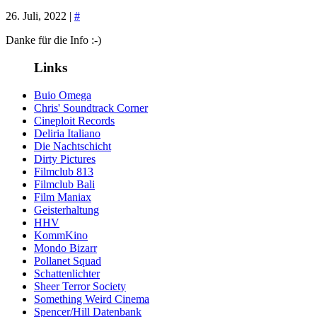
26. Juli, 2022 |
#
Danke für die Info :-)
Links
Buio Omega
Chris' Soundtrack Corner
Cineploit Records
Deliria Italiano
Die Nachtschicht
Dirty Pictures
Filmclub 813
Filmclub Bali
Film Maniax
Geisterhaltung
HHV
KommKino
Mondo Bizarr
Pollanet Squad
Schattenlichter
Sheer Terror Society
Something Weird Cinema
Spencer/Hill Datenbank