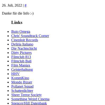
26. Juli, 2022 |
#
Danke für die Info :-)
Links
Buio Omega
Chris' Soundtrack Corner
Cineploit Records
Deliria Italiano
Die Nachtschicht
Dirty Pictures
Filmclub 813
Filmclub Bali
Film Maniax
Geisterhaltung
HHV
KommKino
Mondo Bizarr
Pollanet Squad
Schattenlichter
Sheer Terror Society
Something Weird Cinema
Spencer/Hill Datenbank