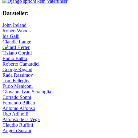
Darsteller:
John Ireland
Robert Woods
Ida Galli
Claudie Lange
Gérard Herter
Tiziano Cortini
Ennio Balbo
Roberto Camardiel
George Rigaud
Rada Rassimov
Tom Felleghy
Furio Meniconi
Giovanni Ivan Scratuglia
Corrado Sonni
Fernando Bilbao
Antonio Alfonso
Ugo Adinolfi
Alfonso de la Vega
Claudio Ruffini
Angelo Susani