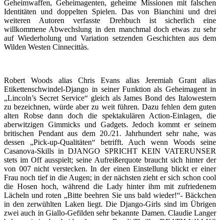
Geheimwaffen, Geheimagenten, geheime Missionen mit falschen
Identitäten und doppelten Spielen. Das von Bianchini und drei
weiteren Autoren verfasste Drehbuch ist sicherlich eine
willkommene Abwechslung in den manchmal doch etwas zu sehr
auf Wiederholung und Variation setzenden Geschichten aus dem
Wilden Westen Cinnecittàs.
Robert Woods alias Chris Evans alias Jeremiah Grant alias
Etikettenschwindel-Django in seiner Funktion als Geheimagent in
„Lincoln’s Secret Service“ gleich als James Bond des Italowestern
zu bezeichnen, würde aber zu weit führen. Dazu fehlen dem guten
alten Robse dann doch die spektakulären Action-Einlagen, die
aberwitzigen Gimmicks und Gadgets. Jedoch kommt er seinem
britischen Pendant aus dem 20./21. Jahrhundert sehr nahe, was
dessen „Pick-up-Qualitäten“ betrifft. Auch wenn Woods seine
Casanova-Skills in DJANGO SPRICHT KEIN VATERUNSER
stets im Off ausspielt; seine Aufreißerquote braucht sich hinter der
von 007 nicht verstecken. In der einen Einstellung blickt er einer
Frau noch tief in die Augen; in der nächsten zieht er sich schon cool
die Hosen hoch, während die Lady hinter ihm mit zufriedenem
Lächeln und roten „Bitte beehren Sie uns bald wieder!“- Bäckchen
in den zerwühlten Laken liegt. Die Django-Girls sind im Übrigen
zwei auch in Giallo-Gefilden sehr bekannte Damen. Claudie Langer