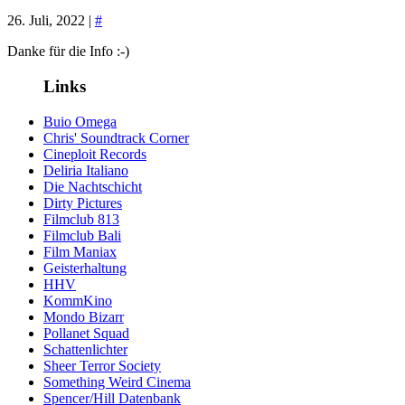
26. Juli, 2022 |
#
Danke für die Info :-)
Links
Buio Omega
Chris' Soundtrack Corner
Cineploit Records
Deliria Italiano
Die Nachtschicht
Dirty Pictures
Filmclub 813
Filmclub Bali
Film Maniax
Geisterhaltung
HHV
KommKino
Mondo Bizarr
Pollanet Squad
Schattenlichter
Sheer Terror Society
Something Weird Cinema
Spencer/Hill Datenbank