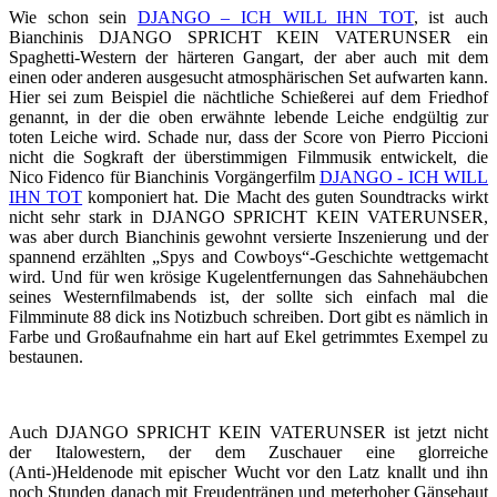
Wie schon sein
DJANGO – ICH WILL IHN TOT
, ist auch
Bianchinis DJANGO SPRICHT KEIN VATERUNSER ein
Spaghetti-Western der härteren Gangart, der aber auch mit dem
einen oder anderen ausgesucht atmosphärischen Set aufwarten kann.
Hier sei zum Beispiel die nächtliche Schießerei auf dem Friedhof
genannt, in der die oben erwähnte lebende Leiche endgültig zur
toten Leiche wird. Schade nur, dass der Score von Pierro Piccioni
nicht die Sogkraft der überstimmigen Filmmusik entwickelt, die
Nico Fidenco für Bianchinis Vorgängerfilm
DJANGO - ICH WILL
IHN TOT
komponiert hat. Die Macht des guten Soundtracks wirkt
nicht sehr stark in DJANGO SPRICHT KEIN VATERUNSER,
was aber durch Bianchinis gewohnt versierte Inszenierung und der
spannend erzählten „Spys and Cowboys“-Geschichte wettgemacht
wird. Und für wen krösige Kugelentfernungen das Sahnehäubchen
seines Westernfilmabends ist, der sollte sich einfach mal die
Filmminute 88 dick ins Notizbuch schreiben. Dort gibt es nämlich in
Farbe und Großaufnahme ein hart auf Ekel getrimmtes Exempel zu
bestaunen.
Auch DJANGO SPRICHT KEIN VATERUNSER ist jetzt nicht
der Italowestern, der dem Zuschauer eine glorreiche
(Anti-)Heldenode mit epischer Wucht vor den Latz knallt und ihn
noch Stunden danach mit Freudentränen und meterhoher Gänsehaut