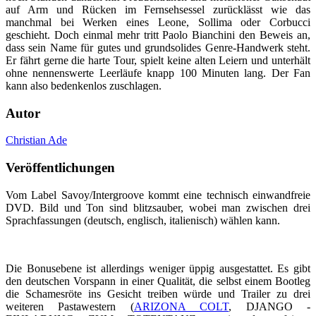
auf Arm und Rücken im Fernsehsessel zurücklässt wie das
manchmal bei Werken eines Leone, Sollima oder Corbucci
geschieht. Doch einmal mehr tritt Paolo Bianchini den Beweis an,
dass sein Name für gutes und grundsolides Genre-Handwerk steht.
Er fährt gerne die harte Tour, spielt keine alten Leiern und unterhält
ohne nennenswerte Leerläufe knapp 100 Minuten lang. Der Fan
kann also bedenkenlos zuschlagen.
Autor
Christian Ade
Veröffentlichungen
Vom Label Savoy/Intergroove kommt eine technisch einwandfreie
DVD. Bild und Ton sind blitzsauber, wobei man zwischen drei
Sprachfassungen (deutsch, englisch, italienisch) wählen kann.
Die Bonusebene ist allerdings weniger üppig ausgestattet. Es gibt
den deutschen Vorspann in einer Qualität, die selbst einem Bootleg
die Schamesröte ins Gesicht treiben würde und Trailer zu drei
weiteren Pastawestern (
ARIZONA COLT
, DJANGO -