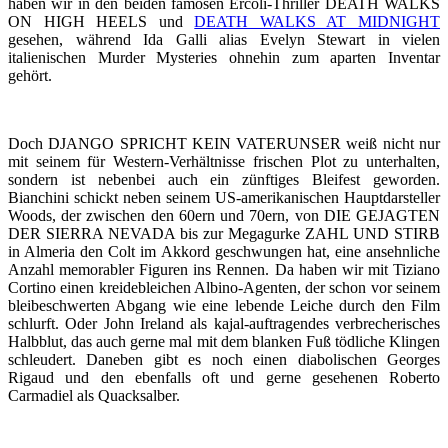
haben wir in den beiden famosen Ercoli-Thriller DEATH WALKS
ON HIGH HEELS und
DEATH WALKS AT MIDNIGHT
gesehen, während Ida Galli alias Evelyn Stewart in vielen
italienischen Murder Mysteries ohnehin zum aparten Inventar
gehört.
Doch DJANGO SPRICHT KEIN VATERUNSER weiß nicht nur
mit seinem für Western-Verhältnisse frischen Plot zu unterhalten,
sondern ist nebenbei auch ein zünftiges Bleifest geworden.
Bianchini schickt neben seinem US-amerikanischen Hauptdarsteller
Woods, der zwischen den 60ern und 70ern, von DIE GEJAGTEN
DER SIERRA NEVADA bis zur Megagurke ZAHL UND STIRB
in Almeria den Colt im Akkord geschwungen hat, eine ansehnliche
Anzahl memorabler Figuren ins Rennen. Da haben wir mit Tiziano
Cortino einen kreidebleichen Albino-Agenten, der schon vor seinem
bleibeschwerten Abgang wie eine lebende Leiche durch den Film
schlurft. Oder John Ireland als kajal-auftragendes verbrecherisches
Halbblut, das auch gerne mal mit dem blanken Fuß tödliche Klingen
schleudert. Daneben gibt es noch einen diabolischen Georges
Rigaud und den ebenfalls oft und gerne gesehenen Roberto
Carmadiel als Quacksalber.