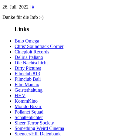
26. Juli, 2022 |
#
Danke für die Info :-)
Links
Buio Omega
Chris' Soundtrack Corner
Cineploit Records
Deliria Italiano
Die Nachtschicht
Dirty Pictures
Filmclub 813
Filmclub Bali
Film Maniax
Geisterhaltung
HHV
KommKino
Mondo Bizarr
Pollanet Squad
Schattenlichter
Sheer Terror Society
Something Weird Cinema
Spencer/Hill Datenbank