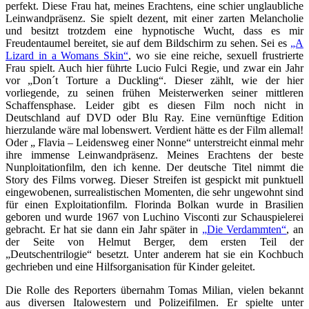
perfekt. Diese Frau hat, meines Erachtens, eine schier unglaubliche
Leinwandpräsenz. Sie spielt dezent, mit einer zarten Melancholie
und besitzt trotzdem eine hypnotische Wucht, dass es mir
Freudentaumel bereitet, sie auf dem Bildschirm zu sehen. Sei es
„A
Lizard in a Womans Skin“
, wo sie eine reiche, sexuell frustrierte
Frau spielt. Auch hier führte Lucio Fulci Regie, und zwar ein Jahr
vor „Don´t Torture a Duckling“. Dieser zählt, wie der hier
vorliegende, zu seinen frühen Meisterwerken seiner mittleren
Schaffensphase. Leider gibt es diesen Film noch nicht in
Deutschland auf DVD oder Blu Ray. Eine vernünftige Edition
hierzulande wäre mal lobenswert. Verdient hätte es der Film allemal!
Oder „ Flavia – Leidensweg einer Nonne“ unterstreicht einmal mehr
ihre immense Leinwandpräsenz. Meines Erachtens der beste
Nunploitationfilm, den ich kenne. Der deutsche Titel nimmt die
Story des Films vorweg. Dieser Streifen ist gespickt mit punktuell
eingewobenen, surrealistischen Momenten, die sehr ungewohnt sind
für einen Exploitationfilm. Florinda Bolkan wurde in Brasilien
geboren und wurde 1967 von Luchino Visconti zur Schauspielerei
gebracht. Er hat sie dann ein Jahr später in
„Die Verdammten“
, an
der Seite von Helmut Berger, dem ersten Teil der
„Deutschentrilogie“ besetzt. Unter anderem hat sie ein Kochbuch
gechrieben und eine Hilfsorganisation für Kinder geleitet.
Die Rolle des Reporters übernahm Tomas Milian, vielen bekannt
aus diversen Italowestern und Polizeifilmen. Er spielte unter