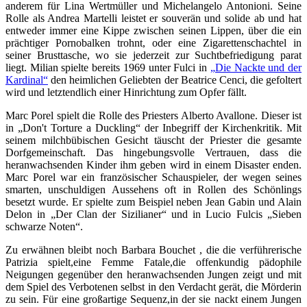
anderem für Lina Wertmüller und Michelangelo Antonioni. Seine
Rolle als Andrea Martelli leistet er souverän und solide ab und hat
entweder immer eine Kippe zwischen seinen Lippen, über die ein
prächtiger Pornobalken trohnt, oder eine Zigarettenschachtel in
seiner Brusttasche, wo sie jederzeit zur Suchtbefriedigung parat
liegt. Milian spielte bereits 1969 unter Fulci in
„Die Nackte und der
Kardinal“
den heimlichen Geliebten der Beatrice Cenci, die gefoltert
wird und letztendlich einer Hinrichtung zum Opfer fällt.
Marc Porel spielt die Rolle des Priesters Alberto Avallone. Dieser ist
in „Don't Torture a Duckling“ der Inbegriff der Kirchenkritik. Mit
seinem milchbübischen Gesicht täuscht der Priester die gesamte
Dorfgemeinschaft. Das hingebungsvolle Vertrauen, dass die
heranwachsenden Kinder ihm geben wird in einem Disaster enden.
Marc Porel war ein französischer Schauspieler, der wegen seines
smarten, unschuldigen Aussehens oft in Rollen des Schönlings
besetzt wurde. Er spielte zum Beispiel neben Jean Gabin und Alain
Delon in „Der Clan der Sizilianer“ und in Lucio Fulcis „Sieben
schwarze Noten“.
Zu erwähnen bleibt noch Barbara Bouchet , die die verführerische
Patrizia spielt,eine Femme Fatale,die offenkundig pädophile
Neigungen gegenüber den heranwachsenden Jungen zeigt und mit
dem Spiel des Verbotenen selbst in den Verdacht gerät, die Mörderin
zu sein. Für eine großartige Sequenz,in der sie nackt einem Jungen