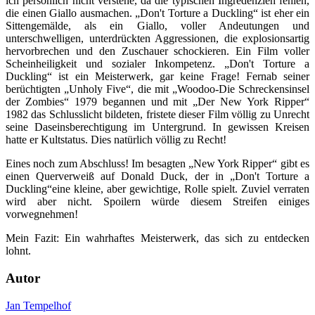
ich persönlich nicht verstehe, da die typischen Ingredenzien fehlen,
die einen Giallo ausmachen. „Don't Torture a Duckling“ ist eher ein
Sittengemälde, als ein Giallo, voller Andeutungen und
unterschwelligen, unterdrückten Aggressionen, die explosionsartig
hervorbrechen und den Zuschauer schockieren. Ein Film voller
Scheinheiligkeit und sozialer Inkompetenz. „Don't Torture a
Duckling“ ist ein Meisterwerk, gar keine Frage! Fernab seiner
berüchtigten „Unholy Five“, die mit „Woodoo-Die Schreckensinsel
der Zombies“ 1979 begannen und mit „Der New York Ripper“
1982 das Schlusslicht bildeten, fristete dieser Film völlig zu Unrecht
seine Daseinsberechtigung im Untergrund. In gewissen Kreisen
hatte er Kultstatus. Dies natürlich völlig zu Recht!
Eines noch zum Abschluss! Im besagten „New York Ripper“ gibt es
einen Querverweiß auf Donald Duck, der in „Don't Torture a
Duckling“eine kleine, aber gewichtige, Rolle spielt. Zuviel verraten
wird aber nicht. Spoilern würde diesem Streifen einiges
vorwegnehmen!
Mein Fazit: Ein wahrhaftes Meisterwerk, das sich zu entdecken
lohnt.
Autor
Jan Tempelhof