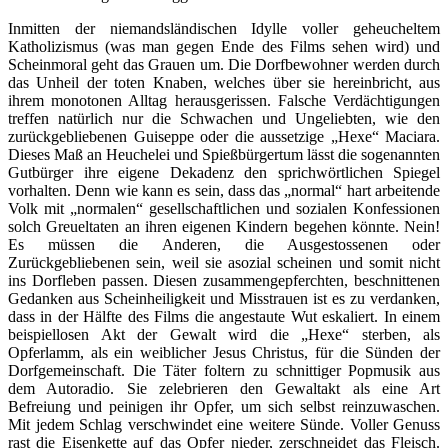
Inmitten der niemandsländischen Idylle voller geheucheltem
Katholizismus (was man gegen Ende des Films sehen wird) und
Scheinmoral geht das Grauen um. Die Dorfbewohner werden durch
das Unheil der toten Knaben, welches über sie hereinbricht, aus
ihrem monotonen Alltag herausgerissen. Falsche Verdächtigungen
treffen natürlich nur die Schwachen und Ungeliebten, wie den
zurückgebliebenen Guiseppe oder die aussetzige „Hexe“ Maciara.
Dieses Maß an Heuchelei und Spießbürgertum lässt die sogenannten
Gutbürger ihre eigene Dekadenz den sprichwörtlichen Spiegel
vorhalten. Denn wie kann es sein, dass das „normal“ hart arbeitende
Volk mit „normalen“ gesellschaftlichen und sozialen Konfessionen
solch Greueltaten an ihren eigenen Kindern begehen könnte. Nein!
Es müssen die Anderen, die Ausgestossenen oder
Zurückgebliebenen sein, weil sie asozial scheinen und somit nicht
ins Dorfleben passen. Diesen zusammengepferchten, beschnittenen
Gedanken aus Scheinheiligkeit und Misstrauen ist es zu verdanken,
dass in der Hälfte des Films die angestaute Wut eskaliert. In einem
beispiellosen Akt der Gewalt wird die „Hexe“ sterben, als
Opferlamm, als ein weiblicher Jesus Christus, für die Sünden der
Dorfgemeinschaft. Die Täter foltern zu schnittiger Popmusik aus
dem Autoradio. Sie zelebrieren den Gewaltakt als eine Art
Befreiung und peinigen ihr Opfer, um sich selbst reinzuwaschen.
Mit jedem Schlag verschwindet eine weitere Sünde. Voller Genuss
rast die Eisenkette auf das Opfer nieder, zerschneidet das Fleisch.