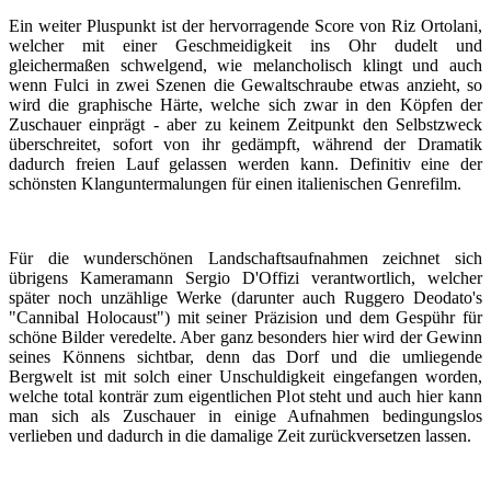
Ein weiter Pluspunkt ist der hervorragende Score von Riz Ortolani,
welcher mit einer Geschmeidigkeit ins Ohr dudelt und
gleichermaßen schwelgend, wie melancholisch klingt und auch
wenn Fulci in zwei Szenen die Gewaltschraube etwas anzieht, so
wird die graphische Härte, welche sich zwar in den Köpfen der
Zuschauer einprägt - aber zu keinem Zeitpunkt den Selbstzweck
überschreitet, sofort von ihr gedämpft, während der Dramatik
dadurch freien Lauf gelassen werden kann. Definitiv eine der
schönsten Klanguntermalungen für einen italienischen Genrefilm.
Für die wunderschönen Landschaftsaufnahmen zeichnet sich
übrigens Kameramann Sergio D'Offizi verantwortlich, welcher
später noch unzählige Werke (darunter auch Ruggero Deodato's
"Cannibal Holocaust") mit seiner Präzision und dem Gespühr für
schöne Bilder veredelte. Aber ganz besonders hier wird der Gewinn
seines Könnens sichtbar, denn das Dorf und die umliegende
Bergwelt ist mit solch einer Unschuldigkeit eingefangen worden,
welche total konträr zum eigentlichen Plot steht und auch hier kann
man sich als Zuschauer in einige Aufnahmen bedingungslos
verlieben und dadurch in die damalige Zeit zurückversetzen lassen.