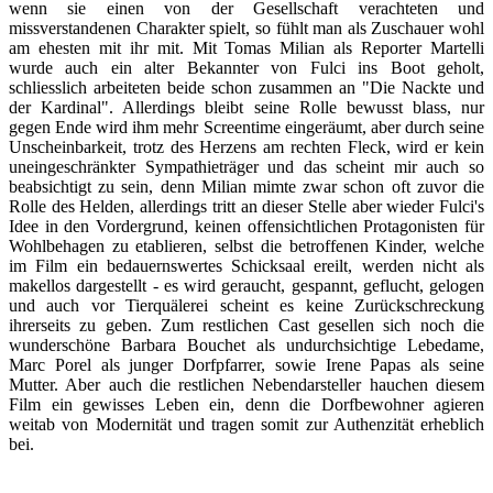
wenn sie einen von der Gesellschaft verachteten und
missverstandenen Charakter spielt, so fühlt man als Zuschauer wohl
am ehesten mit ihr mit. Mit Tomas Milian als Reporter Martelli
wurde auch ein alter Bekannter von Fulci ins Boot geholt,
schliesslich arbeiteten beide schon zusammen an "Die Nackte und
der Kardinal". Allerdings bleibt seine Rolle bewusst blass, nur
gegen Ende wird ihm mehr Screentime eingeräumt, aber durch seine
Unscheinbarkeit, trotz des Herzens am rechten Fleck, wird er kein
uneingeschränkter Sympathieträger und das scheint mir auch so
beabsichtigt zu sein, denn Milian mimte zwar schon oft zuvor die
Rolle des Helden, allerdings tritt an dieser Stelle aber wieder Fulci's
Idee in den Vordergrund, keinen offensichtlichen Protagonisten für
Wohlbehagen zu etablieren, selbst die betroffenen Kinder, welche
im Film ein bedauernswertes Schicksaal ereilt, werden nicht als
makellos dargestellt - es wird geraucht, gespannt, geflucht, gelogen
und auch vor Tierquälerei scheint es keine Zurückschreckung
ihrerseits zu geben. Zum restlichen Cast gesellen sich noch die
wunderschöne Barbara Bouchet als undurchsichtige Lebedame,
Marc Porel als junger Dorfpfarrer, sowie Irene Papas als seine
Mutter. Aber auch die restlichen Nebendarsteller hauchen diesem
Film ein gewisses Leben ein, denn die Dorfbewohner agieren
weitab von Modernität und tragen somit zur Authenzität erheblich
bei.