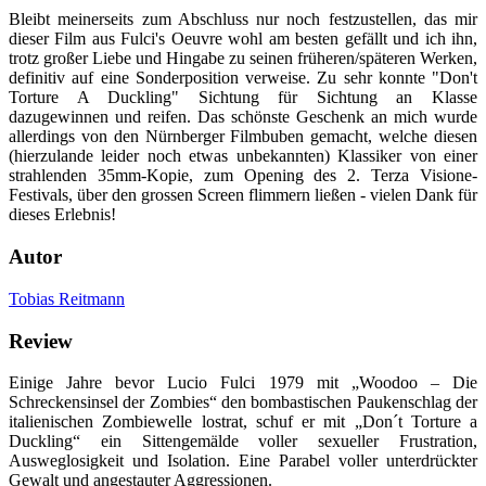
Bleibt meinerseits zum Abschluss nur noch festzustellen, das mir
dieser Film aus Fulci's Oeuvre wohl am besten gefällt und ich ihn,
trotz großer Liebe und Hingabe zu seinen früheren/späteren Werken,
definitiv auf eine Sonderposition verweise. Zu sehr konnte "Don't
Torture A Duckling" Sichtung für Sichtung an Klasse
dazugewinnen und reifen. Das schönste Geschenk an mich wurde
allerdings von den Nürnberger Filmbuben gemacht, welche diesen
(hierzulande leider noch etwas unbekannten) Klassiker von einer
strahlenden 35mm-Kopie, zum Opening des 2. Terza Visione-
Festivals, über den grossen Screen flimmern ließen - vielen Dank für
dieses Erlebnis!
Autor
Tobias Reitmann
Review
Einige Jahre bevor Lucio Fulci 1979 mit „Woodoo – Die
Schreckensinsel der Zombies“ den bombastischen Paukenschlag der
italienischen Zombiewelle lostrat, schuf er mit „Don´t Torture a
Duckling“ ein Sittengemälde voller sexueller Frustration,
Ausweglosigkeit und Isolation. Eine Parabel voller unterdrückter
Gewalt und angestauter Aggressionen.