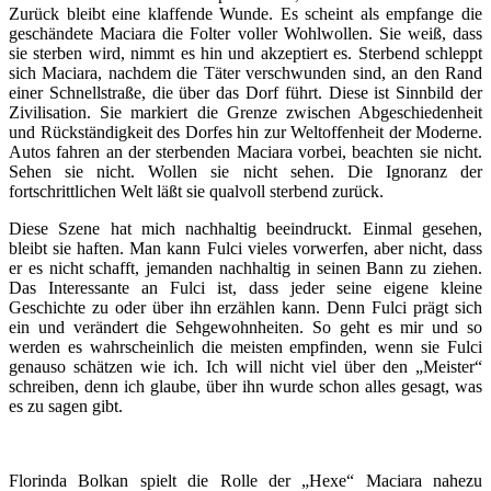
Zurück bleibt eine klaffende Wunde. Es scheint als empfange die
geschändete Maciara die Folter voller Wohlwollen. Sie weiß, dass
sie sterben wird, nimmt es hin und akzeptiert es. Sterbend schleppt
sich Maciara, nachdem die Täter verschwunden sind, an den Rand
einer Schnellstraße, die über das Dorf führt. Diese ist Sinnbild der
Zivilisation. Sie markiert die Grenze zwischen Abgeschiedenheit
und Rückständigkeit des Dorfes hin zur Weltoffenheit der Moderne.
Autos fahren an der sterbenden Maciara vorbei, beachten sie nicht.
Sehen sie nicht. Wollen sie nicht sehen. Die Ignoranz der
fortschrittlichen Welt läßt sie qualvoll sterbend zurück.
Diese Szene hat mich nachhaltig beeindruckt. Einmal gesehen,
bleibt sie haften. Man kann Fulci vieles vorwerfen, aber nicht, dass
er es nicht schafft, jemanden nachhaltig in seinen Bann zu ziehen.
Das Interessante an Fulci ist, dass jeder seine eigene kleine
Geschichte zu oder über ihn erzählen kann. Denn Fulci prägt sich
ein und verändert die Sehgewohnheiten. So geht es mir und so
werden es wahrscheinlich die meisten empfinden, wenn sie Fulci
genauso schätzen wie ich. Ich will nicht viel über den „Meister“
schreiben, denn ich glaube, über ihn wurde schon alles gesagt, was
es zu sagen gibt.
Florinda Bolkan spielt die Rolle der „Hexe“ Maciara nahezu