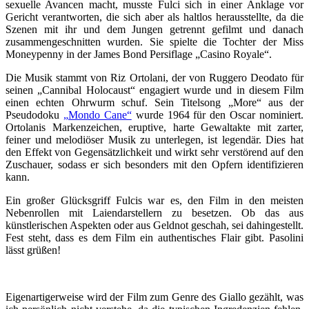
sexuelle Avancen macht, musste Fulci sich in einer Anklage vor
Gericht verantworten, die sich aber als haltlos herausstellte, da die
Szenen mit ihr und dem Jungen getrennt gefilmt und danach
zusammengeschnitten wurden. Sie spielte die Tochter der Miss
Moneypenny in der James Bond Persiflage „Casino Royale“.
Die Musik stammt von Riz Ortolani, der von Ruggero Deodato für
seinen „Cannibal Holocaust“ engagiert wurde und in diesem Film
einen echten Ohrwurm schuf. Sein Titelsong „More“ aus der
Pseudodoku
„Mondo Cane“
wurde 1964 für den Oscar nominiert.
Ortolanis Markenzeichen, eruptive, harte Gewaltakte mit zarter,
feiner und melodiöser Musik zu unterlegen, ist legendär. Dies hat
den Effekt von Gegensätzlichkeit und wirkt sehr verstörend auf den
Zuschauer, sodass er sich besonders mit den Opfern identifizieren
kann.
Ein großer Glücksgriff Fulcis war es, den Film in den meisten
Nebenrollen mit Laiendarstellern zu besetzen. Ob das aus
künstlerischen Aspekten oder aus Geldnot geschah, sei dahingestellt.
Fest steht, dass es dem Film ein authentisches Flair gibt. Pasolini
lässt grüßen!
Eigenartigerweise wird der Film zum Genre des Giallo gezählt, was