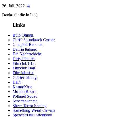
26. Juli, 2022 |
#
Danke für die Info :-)
Links
Buio Omega
Chris' Soundtrack Corner
Cineploit Records
Deliria Italiano
Die Nachtschicht
Dirty Pictures
Filmclub 813
Filmclub Bali
Film Maniax
Geisterhaltung
HHV
KommKino
Mondo Bizarr
Pollanet Squad
Schattenlichter
Sheer Terror Society
Something Weird Cinema
Spencer/Hill Datenbank