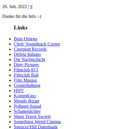
26. Juli, 2022 |
#
Danke für die Info :-)
Links
Buio Omega
Chris' Soundtrack Corner
Cineploit Records
Deliria Italiano
Die Nachtschicht
Dirty Pictures
Filmclub 813
Filmclub Bali
Film Maniax
Geisterhaltung
HHV
KommKino
Mondo Bizarr
Pollanet Squad
Schattenlichter
Sheer Terror Society
Something Weird Cinema
Spencer/Hill Datenbank