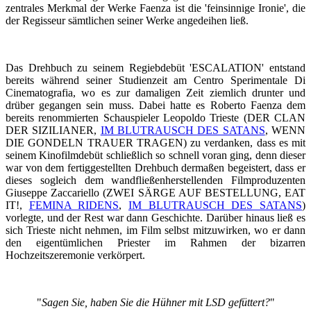
zentrales Merkmal der Werke Faenza ist die 'feinsinnige Ironie', die
der Regisseur sämtlichen seiner Werke angedeihen ließ.
Das Drehbuch zu seinem Regiebdebüt 'ESCALATION' entstand
bereits während seiner Studienzeit am Centro Sperimentale Di
Cinematografia, wo es zur damaligen Zeit ziemlich drunter und
drüber gegangen sein muss. Dabei hatte es Roberto Faenza dem
bereits renommierten Schauspieler Leopoldo Trieste (DER CLAN
DER SIZILIANER,
IM BLUTRAUSCH DES SATANS
, WENN
DIE GONDELN TRAUER TRAGEN) zu verdanken, dass es mit
seinem Kinofilmdebüt schließlich so schnell voran ging, denn dieser
war von dem fertiggestellten Drehbuch dermaßen begeistert, dass er
dieses sogleich dem wandfließenherstellenden Filmproduzenten
Giuseppe Zaccariello (ZWEI SÄRGE AUF BESTELLUNG, EAT
IT!,
FEMINA RIDENS
,
IM BLUTRAUSCH DES SATANS
)
vorlegte, und der Rest war dann Geschichte. Darüber hinaus ließ es
sich Trieste nicht nehmen, im Film selbst mitzuwirken, wo er dann
den eigentümlichen Priester im Rahmen der bizarren
Hochzeitszeremonie verkörpert.
"
Sagen Sie, haben Sie die Hühner mit LSD gefüttert?
"