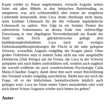
Kaum wieder zu Hause angekommen, versucht Augusto seinen
Sohn mit allen Mitteln in den hektischen Betriebsalltag zu
integrieren, was sich schlussendlich aber erneut als vergebene
Liebesmüh herausstellt, denn Luca denkt überhaupt nicht daran,
seine kostbare Lebenszeit für die ihn verhasste kapitalistische
Lebenswelt zu opfern. Was folgt ist ein brutaler Protest des
subversiven Sohnemanns, an dessen Ende eine unfreiwillige
Einweisung in eine abgelegene Nervenheilanstalt am Rande der
Stadt steht. Doch glücklicherweise gelingt dem
buddhakomplexbehafteten Luca nach nur wenigen
Elektrokrampftherapiesitzungen die Flucht in die nahe gelegene
Schweiz, woraufhin Augusto endgültig der Kragen platzt: Ohne
großes Federlesen setzt er seinem Sohn nicht nur eine ausgebuffte
Detektevin (Didi Perego) auf die Fersen, die Luca in der Schweiz
aufspüren und nach Italien zurückführen soll, sondern auch zugleich
die sowohl weltbeste als auch wunderschönste Psychologin Carla
Maria (Claudine Auger), damit diese ihm nach seiner Rückführung
den Verstand wieder endgültig zurechtrückt. Bleibt also nur noch die
Frage, ob es der bildschönen Seelenforscherin letztlich auch
gelingen wird, Luca im Sinne seines Vaters umzudrehen oder wird
auch dieser Schuss Augustos wieder nach hinten los gehen?
Autor