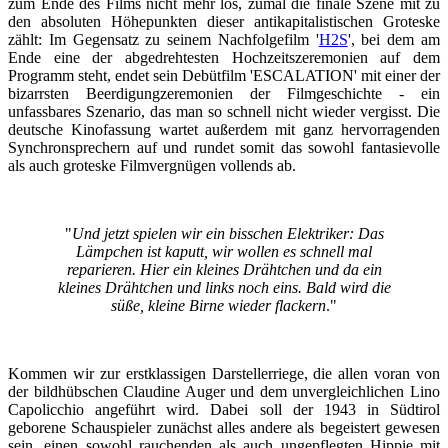
zum Ende des Films nicht mehr los, zumal die finale Szene mit zu
den absoluten Höhepunkten dieser antikapitalistischen Groteske
zählt: Im Gegensatz zu seinem Nachfolgefilm '
H2S
', bei dem am
Ende eine der abgedrehtesten Hochzeitszeremonien auf dem
Programm steht, endet sein Debütfilm 'ESCALATION' mit einer der
bizarrsten Beerdigungzeremonien der Filmgeschichte - ein
unfassbares Szenario, das man so schnell nicht wieder vergisst. Die
deutsche Kinofassung wartet außerdem mit ganz hervorragenden
Synchronsprechern auf und rundet somit das sowohl fantasievolle
als auch groteske Filmvergnügen vollends ab.
"
Und jetzt spielen wir ein bisschen Elektriker: Das
Lämpchen ist kaputt, wir wollen es schnell mal
reparieren. Hier ein kleines Drähtchen und da ein
kleines Drähtchen und links noch eins. Bald wird die
süße, kleine Birne wieder flackern
."
Kommen wir zur erstklassigen Darstellerriege, die allen voran von
der bildhübschen Claudine Auger und dem unvergleichlichen Lino
Capolicchio angeführt wird. Dabei soll der 1943 in Südtirol
geborene Schauspieler zunächst alles andere als begeistert gewesen
sein, einen sowohl rauchenden als auch ungepflegten Hippie mit