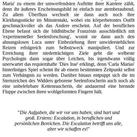
Maria' zu einem der umwerfendsten Auftritte ihrer Karriere zählt,
denn ihr äußeres Erscheinungsbild ist einfach nur atemberaubend.
Zu allem Überfluss wechselt sie dann auch noch ihre
Kleidungsstücke im Minutentakt, wobei ein körperbetontes Outfit
geschmackvoller als das Andere erscheint. Auf der beruflichen
Ebene befasst sich die bildhübsche Französin ausschließlich mit
'experimenteller Seelenforschung', womit sie dann auch den
ahnungslosen Luca unter Einbeziehung ihrer unwiderstehlichen
Reizen erfolgreich zum Selbstzweck manipuliert. Und zur
Erreichung ihrer niederträchtigen Ziele geht die welbeste
Psychologin dann sogar über Leichen, bis irgendwann völlig
unerwartet das requiemhafte 'Dies Irae' erklingt, denn 'Carla Marias'
hinterlistiges Spiel scheint ihr ab einem bestimmten Zeitpunkt selbst
zum Verhängnis zu werden. Darüber hinaus entpuppt sich die im
Sternzeichen des Widders geborene Seelenforscherin auch noch als
eine unbelehrbare Kettenraucherin, die andauernd eine brennde
Fluppe zwischen ihren wohlgeformten Fingern hält.
"
Die Aufgaben, die wir vor uns haben, sind hart und
groß. Erstens: Escalation, in beruflichen und
persönlichen Bereichen. Die Escalation betrifft uns alle,
aber wir schaffen es
!"