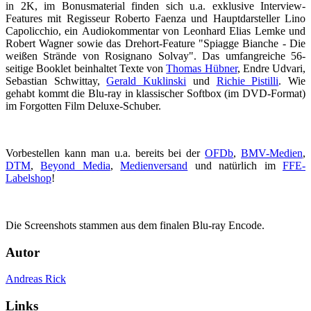
in 2K, im Bonusmaterial finden sich u.a. exklusive Interview-
Features mit Regisseur Roberto Faenza und Hauptdarsteller Lino
Capolicchio, ein Audiokommentar von Leonhard Elias Lemke und
Robert Wagner sowie das Drehort-Feature "Spiagge Bianche - Die
weißen Strände von Rosignano Solvay". Das umfangreiche 56-
seitige Booklet beinhaltet Texte von
Thomas Hübner
, Endre Udvari,
Sebastian Schwittay,
Gerald Kuklinski
und
Richie Pistilli
. Wie
gehabt kommt die Blu-ray in klassischer Softbox (im DVD-Format)
im Forgotten Film Deluxe-Schuber.
Vorbestellen kann man u.a. bereits bei der
OFDb
,
BMV-Medien
,
DTM
,
Beyond Media
,
Medienversand
und natürlich im
FFE-
Labelshop
!
Die Screenshots stammen aus dem finalen Blu-ray Encode.
Autor
Andreas Rick
Links