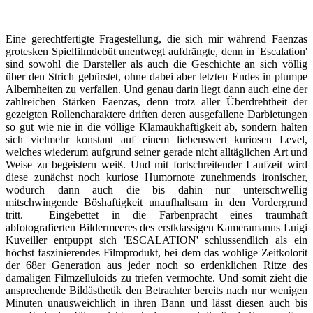
Eine gerechtfertigte Fragestellung, die sich mir während Faenzas
grotesken Spielfilmdebüt unentwegt aufdrängte, denn in 'Escalation'
sind sowohl die Darsteller als auch die Geschichte an sich völlig
über den Strich gebürstet, ohne dabei aber letzten Endes in plumpe
Albernheiten zu verfallen. Und genau darin liegt dann auch eine der
zahlreichen Stärken Faenzas, denn trotz aller Überdrehtheit der
gezeigten Rollencharaktere driften deren ausgefallene Darbietungen
so gut wie nie in die völlige Klamaukhaftigkeit ab, sondern halten
sich vielmehr konstant auf einem liebenswert kuriosen Level,
welches wiederum aufgrund seiner gerade nicht alltäglichen Art und
Weise zu begeistern weiß. Und mit fortschreitender Laufzeit wird
diese zunächst noch kuriose Humornote zunehmends ironischer,
wodurch dann auch die bis dahin nur unterschwellig
mitschwingende Böshaftigkeit unaufhaltsam in den Vordergrund
tritt. Eingebettet in die Farbenpracht eines traumhaft
abfotografierten Bildermeeres des erstklassigen Kameramanns Luigi
Kuveiller entpuppt sich 'ESCALATION' schlussendlich als ein
höchst faszinierendes Filmprodukt, bei dem das wohlige Zeitkolorit
der 68er Generation aus jeder noch so erdenklichen Ritze des
damaligen Filmzelluloids zu triefen vermochte. Und somit zieht die
ansprechende Bildästhetik den Betrachter bereits nach nur wenigen
Minuten unausweichlich in ihren Bann und lässt diesen auch bis