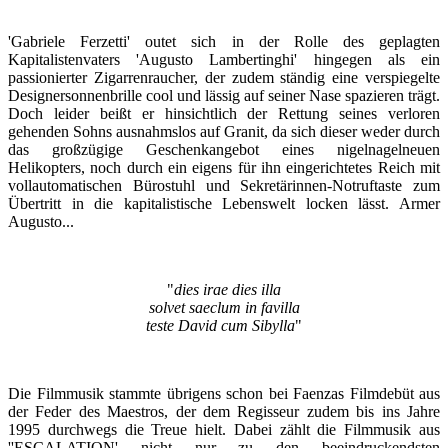
'Gabriele Ferzetti' outet sich in der Rolle des geplagten
Kapitalistenvaters 'Augusto Lambertinghi' hingegen als ein
passionierter Zigarrenraucher, der zudem ständig eine verspiegelte
Designersonnenbrille cool und lässig auf seiner Nase spazieren trägt.
Doch leider beißt er hinsichtlich der Rettung seines verloren
gehenden Sohns ausnahmslos auf Granit, da sich dieser weder durch
das großzügige Geschenkangebot eines nigelnagelneuen
Helikopters, noch durch ein eigens für ihn eingerichtetes Reich mit
vollautomatischen Bürostuhl und Sekretärinnen-Notruftaste zum
Übertritt in die kapitalistische Lebenswelt locken lässt. Armer
Augusto...
"
dies irae dies illa
solvet saeclum in favilla
teste David cum Sibylla
"
Die Filmmusik stammte übrigens schon bei Faenzas Filmdebüt aus
der Feder des Maestros, der dem Regisseur zudem bis ins Jahre
1995 durchwegs die Treue hielt. Dabei zählt die Filmmusik aus
''ESCALATION' nicht nur zu den beeindruckendsten