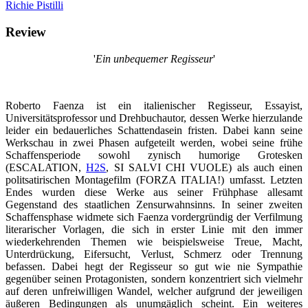
Richie Pistilli
Review
'
Ein unbequemer Regisseur
'
Roberto Faenza ist ein italienischer Regisseur, Essayist,
Universitätsprofessor und Drehbuchautor, dessen Werke hierzulande
leider ein bedauerliches Schattendasein fristen. Dabei kann seine
Werkschau in zwei Phasen aufgeteilt werden, wobei seine frühe
Schaffensperiode sowohl zynisch humorige Grotesken
(ESCALATION,
H2S
, SI SALVI CHI VUOLE) als auch einen
politsatirischen Montagefilm (FORZA ITALIA!) umfasst. Letzten
Endes wurden diese Werke aus seiner Frühphase allesamt
Gegenstand des staatlichen Zensurwahnsinns. In seiner zweiten
Schaffensphase widmete sich Faenza vordergründig der Verfilmung
literarischer Vorlagen, die sich in erster Linie mit den immer
wiederkehrenden Themen wie beispielsweise Treue, Macht,
Unterdrückung, Eifersucht, Verlust, Schmerz oder Trennung
befassen. Dabei hegt der Regisseur so gut wie nie Sympathie
gegenüber seinen Protagonisten, sondern konzentriert sich vielmehr
auf deren unfreiwilligen Wandel, welcher aufgrund der jeweiligen
äußeren Bedingungen als unumgäglich scheint. Ein weiteres