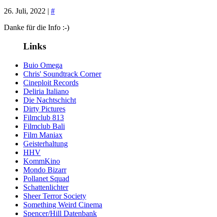
26. Juli, 2022 |
#
Danke für die Info :-)
Links
Buio Omega
Chris' Soundtrack Corner
Cineploit Records
Deliria Italiano
Die Nachtschicht
Dirty Pictures
Filmclub 813
Filmclub Bali
Film Maniax
Geisterhaltung
HHV
KommKino
Mondo Bizarr
Pollanet Squad
Schattenlichter
Sheer Terror Society
Something Weird Cinema
Spencer/Hill Datenbank