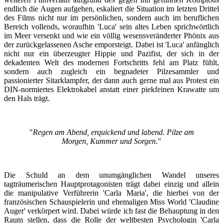
endlich die Augen aufgehen, eskaliert die Situation im letzten Drittel
des Films nicht nur im persönlichen, sondern auch im beruflichen
Bereich vollends, woraufhin 'Luca' sein altes Leben sprichwörtlich
im Meer versenkt und wie ein völlig wesensveränderter Phönix aus
der zurückgelassenen Asche emporsteigt. Dabei ist 'Luca' anfänglich
nicht nur ein überzeugter Hippie und Pazifist, der sich in der
dekadenten Welt des modernen Fortschritts fehl am Platz fühlt,
sondern auch zugleich ein begnadeter Pilzesammler und
passionierter Sitarklampfer, der dann auch gerne mal aus Protest ein
DIN-normiertes Elektrokabel anstatt einer piekfeinen Krawatte um
den Hals trägt.
"
Regen am Abend, erquickend und labend. Pilze am
Morgen, Kummer und Sorgen
."
Die Schuld an dem unumgänglichen Wandel unseres
tagträumerischen Hauptprotagonisten trägt dabei einzig und allein
die manipulative Verführerin 'Carla Maria', die hierbei von der
französischen Schauspielerin und ehemaligen Miss World 'Claudine
Auger' verkörpert wird. Dabei würde ich fast die Behauptung in den
Raum stellen, dass die Rolle der weltbesten Psychologin 'Carla