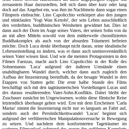
zersaustem Haar darzustellen, ließ sich dann über kurz oder lang
doch auf das Angebot ein, was ihm im Nachhinein dann sogar einen
Filmpreis einbrachte. Lino Capolicchio verkörpert also den jungen
und stinkfaulen 'Yogi Wan Kenobi', der sein Leben ausschließlich
den verdrehten, buddhistischen Weisheiten gewidmet hat. Dies ist
dann auch der Dorn im Auge seines Vaters, der seinen Sohn von da
an mit allen Mitteln sowohl von dem mittlerweile chronifizierten
Buddhakomplex als auch von der absurden Träumerei befreien
möchte. Doch Luca denkt überhaupt nicht daran, seine idealistische
Lebenseinstellung zu ändern, was er dann auch unmissverständlich
seinen Vater wissen lässt. Und wie die meisten Protagonisten in den
Filmen Faenzas, macht auch Lino Capolicchio in der Rolle des
Sohnemanns 'Luca' aufgrund der äußeren Umstände einen
unabdingbaren Wandel durch, welcher dann auch zugleich den
Aufbau der Inszenierung beeinflußt, da der besagte Wandel in drei
Etappen von Statten geht: Die erste halbe Stunde des Films
beschäftigt sich mit den tagträumerischen Vorstellungen Lucas und
des daraus resultierenden Vater-Sohn-Konflikts. Dabei bleibt der
Zuschauer zunächst im Ungewissenen, wohin diese filmische Reise
letztendlich überhaupt gehen wird. Erst mit dem Erscheinen 'Carla
Marias' nimmt die Inszenierung nicht nur so langsam an Fahrt auf,
sondern auch der Persönlichkeitswandel 'Lucas' beginnt sich
aufgrund der verführerischen Manipulationsversuche in Bewegung
zu setzen. Und nachdem dem konformierten Tageträumer im
weiteren Filmverlauf aufgrund des gegen ihn geführten Komplotts