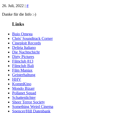
26. Juli, 2022 |
#
Danke für die Info :-)
Links
Buio Omega
Chris' Soundtrack Corner
Cineploit Records
Deliria Italiano
Die Nachtschicht
Dirty Pictures
Filmclub 813
Filmclub Bali
Film Maniax
Geisterhaltung
HHV
KommKino
Mondo Bizarr
Pollanet Squad
Schattenlichter
Sheer Terror Society
Something Weird Cinema
Spencer/Hill Datenbank