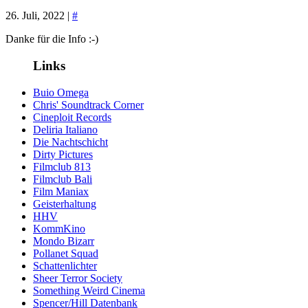
26. Juli, 2022 |
#
Danke für die Info :-)
Links
Buio Omega
Chris' Soundtrack Corner
Cineploit Records
Deliria Italiano
Die Nachtschicht
Dirty Pictures
Filmclub 813
Filmclub Bali
Film Maniax
Geisterhaltung
HHV
KommKino
Mondo Bizarr
Pollanet Squad
Schattenlichter
Sheer Terror Society
Something Weird Cinema
Spencer/Hill Datenbank