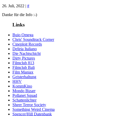
26. Juli, 2022 |
#
Danke für die Info :-)
Links
Buio Omega
Chris' Soundtrack Corner
Cineploit Records
Deliria Italiano
Die Nachtschicht
Dirty Pictures
Filmclub 813
Filmclub Bali
Film Maniax
Geisterhaltung
HHV
KommKino
Mondo Bizarr
Pollanet Squad
Schattenlichter
Sheer Terror Society
Something Weird Cinema
Spencer/Hill Datenbank