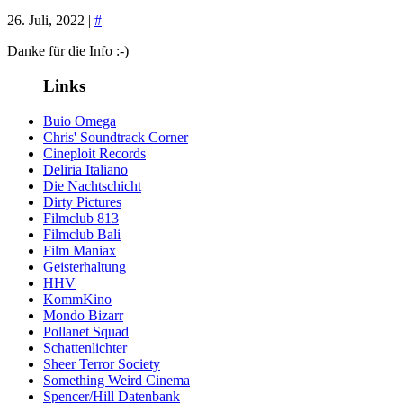
26. Juli, 2022 |
#
Danke für die Info :-)
Links
Buio Omega
Chris' Soundtrack Corner
Cineploit Records
Deliria Italiano
Die Nachtschicht
Dirty Pictures
Filmclub 813
Filmclub Bali
Film Maniax
Geisterhaltung
HHV
KommKino
Mondo Bizarr
Pollanet Squad
Schattenlichter
Sheer Terror Society
Something Weird Cinema
Spencer/Hill Datenbank