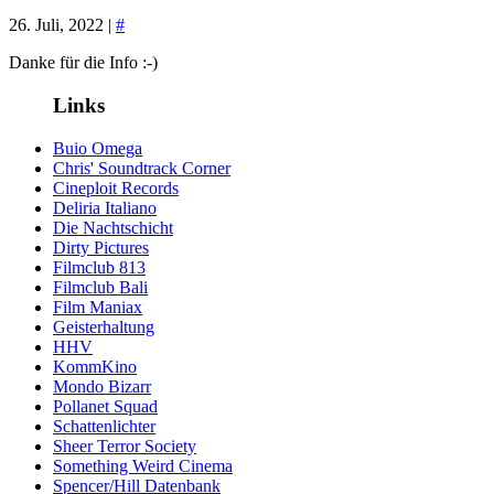
26. Juli, 2022 |
#
Danke für die Info :-)
Links
Buio Omega
Chris' Soundtrack Corner
Cineploit Records
Deliria Italiano
Die Nachtschicht
Dirty Pictures
Filmclub 813
Filmclub Bali
Film Maniax
Geisterhaltung
HHV
KommKino
Mondo Bizarr
Pollanet Squad
Schattenlichter
Sheer Terror Society
Something Weird Cinema
Spencer/Hill Datenbank