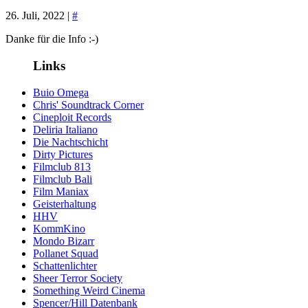
26. Juli, 2022 |
#
Danke für die Info :-)
Links
Buio Omega
Chris' Soundtrack Corner
Cineploit Records
Deliria Italiano
Die Nachtschicht
Dirty Pictures
Filmclub 813
Filmclub Bali
Film Maniax
Geisterhaltung
HHV
KommKino
Mondo Bizarr
Pollanet Squad
Schattenlichter
Sheer Terror Society
Something Weird Cinema
Spencer/Hill Datenbank