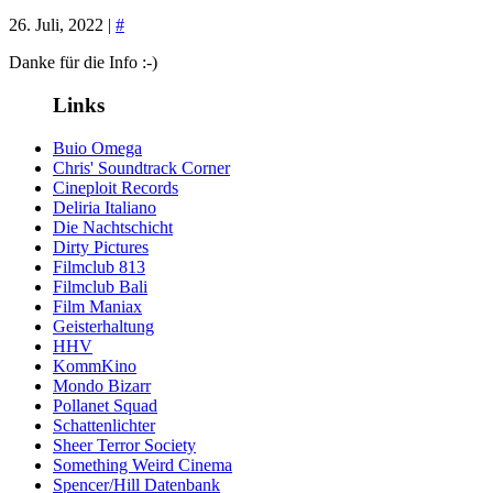
26. Juli, 2022 |
#
Danke für die Info :-)
Links
Buio Omega
Chris' Soundtrack Corner
Cineploit Records
Deliria Italiano
Die Nachtschicht
Dirty Pictures
Filmclub 813
Filmclub Bali
Film Maniax
Geisterhaltung
HHV
KommKino
Mondo Bizarr
Pollanet Squad
Schattenlichter
Sheer Terror Society
Something Weird Cinema
Spencer/Hill Datenbank