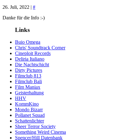
26. Juli, 2022 |
#
Danke für die Info :-)
Links
Buio Omega
Chris' Soundtrack Corner
Cineploit Records
Deliria Italiano
Die Nachtschicht
Dirty Pictures
Filmclub 813
Filmclub Bali
Film Maniax
Geisterhaltung
HHV
KommKino
Mondo Bizarr
Pollanet Squad
Schattenlichter
Sheer Terror Society
Something Weird Cinema
Spencer/Hill Datenbank