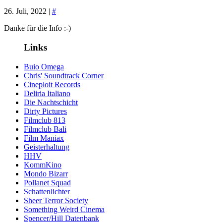
26. Juli, 2022 |
#
Danke für die Info :-)
Links
Buio Omega
Chris' Soundtrack Corner
Cineploit Records
Deliria Italiano
Die Nachtschicht
Dirty Pictures
Filmclub 813
Filmclub Bali
Film Maniax
Geisterhaltung
HHV
KommKino
Mondo Bizarr
Pollanet Squad
Schattenlichter
Sheer Terror Society
Something Weird Cinema
Spencer/Hill Datenbank