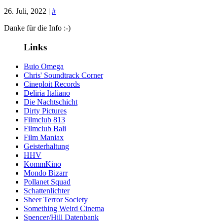
26. Juli, 2022 |
#
Danke für die Info :-)
Links
Buio Omega
Chris' Soundtrack Corner
Cineploit Records
Deliria Italiano
Die Nachtschicht
Dirty Pictures
Filmclub 813
Filmclub Bali
Film Maniax
Geisterhaltung
HHV
KommKino
Mondo Bizarr
Pollanet Squad
Schattenlichter
Sheer Terror Society
Something Weird Cinema
Spencer/Hill Datenbank