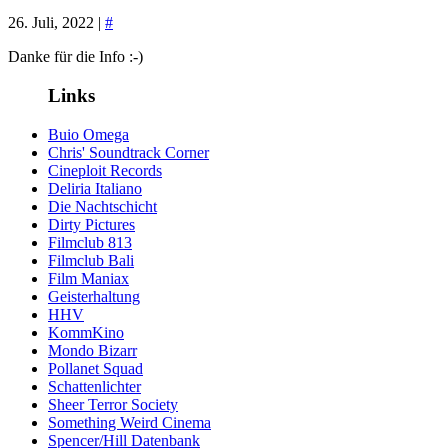
26. Juli, 2022 |
#
Danke für die Info :-)
Links
Buio Omega
Chris' Soundtrack Corner
Cineploit Records
Deliria Italiano
Die Nachtschicht
Dirty Pictures
Filmclub 813
Filmclub Bali
Film Maniax
Geisterhaltung
HHV
KommKino
Mondo Bizarr
Pollanet Squad
Schattenlichter
Sheer Terror Society
Something Weird Cinema
Spencer/Hill Datenbank