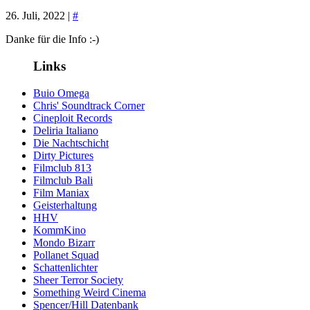
26. Juli, 2022 |
#
Danke für die Info :-)
Links
Buio Omega
Chris' Soundtrack Corner
Cineploit Records
Deliria Italiano
Die Nachtschicht
Dirty Pictures
Filmclub 813
Filmclub Bali
Film Maniax
Geisterhaltung
HHV
KommKino
Mondo Bizarr
Pollanet Squad
Schattenlichter
Sheer Terror Society
Something Weird Cinema
Spencer/Hill Datenbank