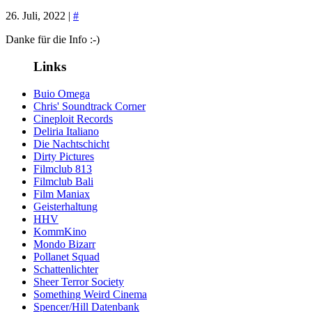
26. Juli, 2022 |
#
Danke für die Info :-)
Links
Buio Omega
Chris' Soundtrack Corner
Cineploit Records
Deliria Italiano
Die Nachtschicht
Dirty Pictures
Filmclub 813
Filmclub Bali
Film Maniax
Geisterhaltung
HHV
KommKino
Mondo Bizarr
Pollanet Squad
Schattenlichter
Sheer Terror Society
Something Weird Cinema
Spencer/Hill Datenbank