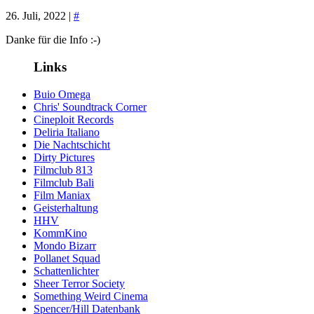
26. Juli, 2022 |
#
Danke für die Info :-)
Links
Buio Omega
Chris' Soundtrack Corner
Cineploit Records
Deliria Italiano
Die Nachtschicht
Dirty Pictures
Filmclub 813
Filmclub Bali
Film Maniax
Geisterhaltung
HHV
KommKino
Mondo Bizarr
Pollanet Squad
Schattenlichter
Sheer Terror Society
Something Weird Cinema
Spencer/Hill Datenbank