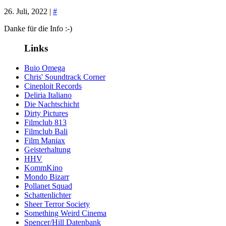
26. Juli, 2022 |
#
Danke für die Info :-)
Links
Buio Omega
Chris' Soundtrack Corner
Cineploit Records
Deliria Italiano
Die Nachtschicht
Dirty Pictures
Filmclub 813
Filmclub Bali
Film Maniax
Geisterhaltung
HHV
KommKino
Mondo Bizarr
Pollanet Squad
Schattenlichter
Sheer Terror Society
Something Weird Cinema
Spencer/Hill Datenbank