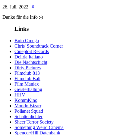
26. Juli, 2022 |
#
Danke für die Info :-)
Links
Buio Omega
Chris' Soundtrack Corner
Cineploit Records
Deliria Italiano
Die Nachtschicht
Dirty Pictures
Filmclub 813
Filmclub Bali
Film Maniax
Geisterhaltung
HHV
KommKino
Mondo Bizarr
Pollanet Squad
Schattenlichter
Sheer Terror Society
Something Weird Cinema
Spencer/Hill Datenbank