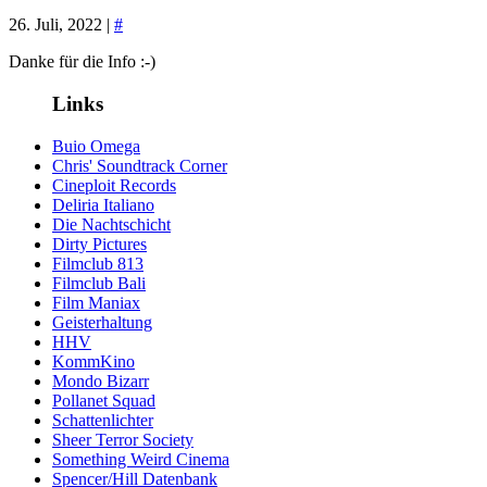
26. Juli, 2022 |
#
Danke für die Info :-)
Links
Buio Omega
Chris' Soundtrack Corner
Cineploit Records
Deliria Italiano
Die Nachtschicht
Dirty Pictures
Filmclub 813
Filmclub Bali
Film Maniax
Geisterhaltung
HHV
KommKino
Mondo Bizarr
Pollanet Squad
Schattenlichter
Sheer Terror Society
Something Weird Cinema
Spencer/Hill Datenbank