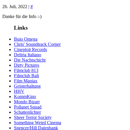
26. Juli, 2022 |
#
Danke für die Info :-)
Links
Buio Omega
Chris' Soundtrack Corner
Cineploit Records
Deliria Italiano
Die Nachtschicht
Dirty Pictures
Filmclub 813
Filmclub Bali
Film Maniax
Geisterhaltung
HHV
KommKino
Mondo Bizarr
Pollanet Squad
Schattenlichter
Sheer Terror Society
Something Weird Cinema
Spencer/Hill Datenbank