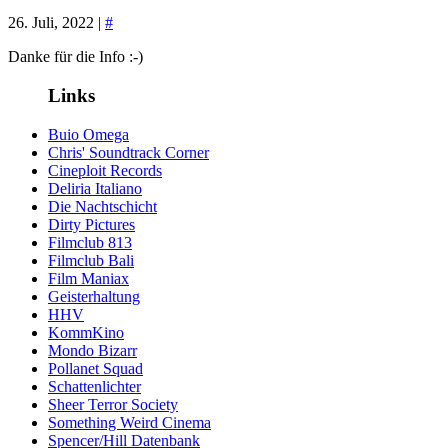
26. Juli, 2022 |
#
Danke für die Info :-)
Links
Buio Omega
Chris' Soundtrack Corner
Cineploit Records
Deliria Italiano
Die Nachtschicht
Dirty Pictures
Filmclub 813
Filmclub Bali
Film Maniax
Geisterhaltung
HHV
KommKino
Mondo Bizarr
Pollanet Squad
Schattenlichter
Sheer Terror Society
Something Weird Cinema
Spencer/Hill Datenbank