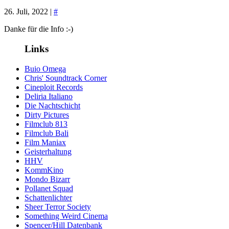
26. Juli, 2022 |
#
Danke für die Info :-)
Links
Buio Omega
Chris' Soundtrack Corner
Cineploit Records
Deliria Italiano
Die Nachtschicht
Dirty Pictures
Filmclub 813
Filmclub Bali
Film Maniax
Geisterhaltung
HHV
KommKino
Mondo Bizarr
Pollanet Squad
Schattenlichter
Sheer Terror Society
Something Weird Cinema
Spencer/Hill Datenbank